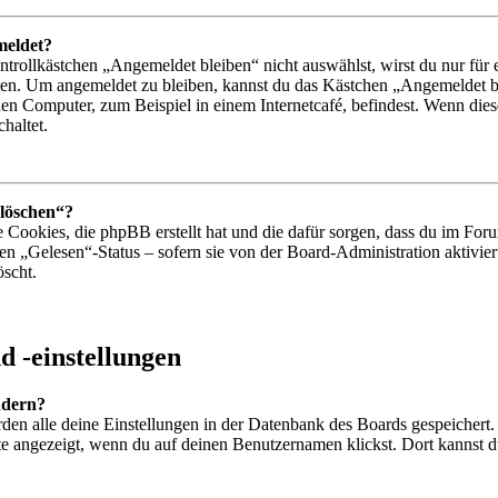
meldet?
ollkästchen „Angemeldet bleiben“ nicht auswählst, wirst du nur für e
ten. Um angemeldet zu bleiben, kannst du das Kästchen „Angemeldet b
en Computer, zum Beispiel in einem Internetcafé, befindest. Wenn dies
haltet.
 löschen“?
e Cookies, die phpBB erstellt hat und die dafür sorgen, dass du im F
den „Gelesen“-Status – sofern sie von der Board-Administration aktiv
öscht.
 -einstellungen
ndern?
erden alle deine Einstellungen in der Datenbank des Boards gespeichert
te angezeigt, wenn du auf deinen Benutzernamen klickst. Dort kannst du