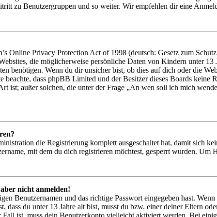
tritt zu Benutzergruppen und so weiter. Wir empfehlen dir eine Anmeldung
 Online Privacy Protection Act of 1998 (deutsch: Gesetz zum Schutz d
 Websites, die möglicherweise persönliche Daten von Kindern unter 13
en benötigen. Wenn du dir unsicher bist, ob dies auf dich oder die Websit
tte beachte, dass phpBB Limited und der Besitzer dieses Boards keine R
Art ist; außer solchen, die unter der Frage „An wen soll ich mich wend
eren?
inistration die Registrierung komplett ausgeschaltet hat, damit sich 
ername, mit dem du dich registrieren möchtest, gesperrt wurden. Um H
 aber nicht anmelden!
htigen Benutzernamen und das richtige Passwort eingegeben hast. Wenn
st, dass du unter 13 Jahre alt bist, musst du bzw. einer deiner Eltern 
r Fall ist, muss dein Benutzerkonto vielleicht aktiviert werden. Bei ei