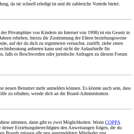
, da sie schnell erledigt ist und dir zahlreiche Vorteile bietet.
er Privatsphäre von Kindern im Internet von 1998) ist ein Gesetz in
 Jahren erheben, hierzu die Zustimmung der Eltern beziehungsweise
e, auf der du dich zu registrieren versuchst, zutrifft, ziehe einen
echtsberatung anbieten kann und nicht die Anlaufstelle für
en, falls es Beschwerden oder juristische Anfragen zu diesem Forum
keine neuen Benutzer mehr anmelden können. Es könnte auch sein, dass
ilfe zu erhalten, wende dich an die Board-Administration.
 diese stimmen, dann gibt es zwei Möglichkeiten. Wenn
COPPA
oder deiner Erziehungsberechtigten den Anweisungen folgen, die du
nigen Boards müssen alle neu angemeldeten Mitglieder erst