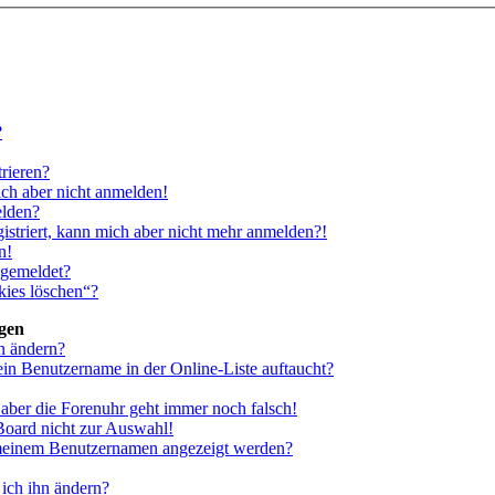
?
rieren?
ich aber nicht anmelden!
elden?
gistriert, kann mich aber nicht mehr anmelden?!
n!
bgemeldet?
kies löschen“?
ngen
n ändern?
ein Benutzername in der Online-Liste auftaucht?
, aber die Forenuhr geht immer noch falsch!
Board nicht zur Auswahl!
i meinem Benutzernamen angezeigt werden?
ich ihn ändern?