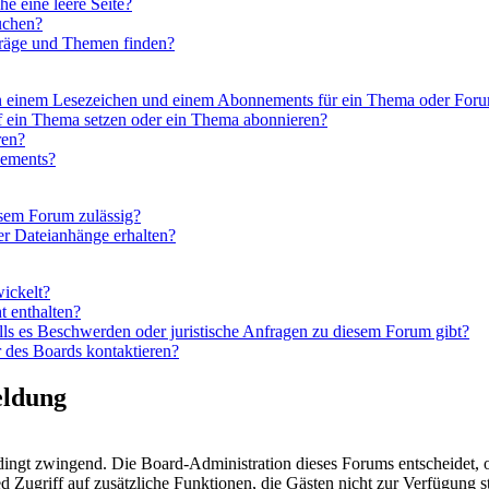
 eine leere Seite?
uchen?
träge und Themen finden?
en einem Lesezeichen und einem Abonnements für ein Thema oder For
f ein Thema setzen oder ein Thema abonnieren?
ren?
nements?
esem Forum zulässig?
er Dateianhänge erhalten?
wickelt?
t enthalten?
lls es Beschwerden oder juristische Anfragen zu diesem Forum gibt?
 des Boards kontaktieren?
eldung
dingt zwingend. Die Board-Administration dieses Forums entscheidet, ob
glied Zugriff auf zusätzliche Funktionen, die Gästen nicht zur Verfügung