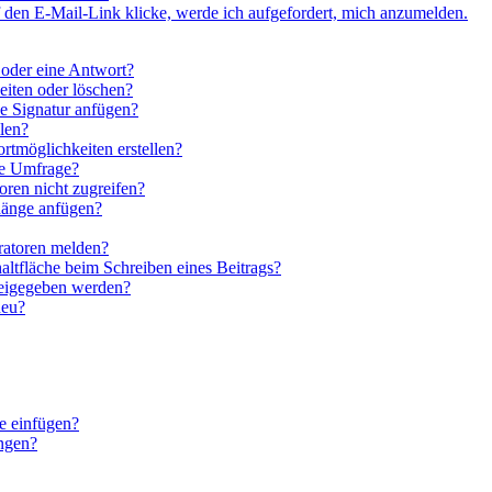
 den E-Mail-Link klicke, werde ich aufgefordert, mich anzumelden.
 oder eine Antwort?
eiten oder löschen?
e Signatur anfügen?
len?
rtmöglichkeiten erstellen?
ne Umfrage?
ren nicht zugreifen?
hänge anfügen?
ratoren melden?
altfläche beim Schreiben eines Beitrags?
reigegeben werden?
neu?
e einfügen?
ngen?