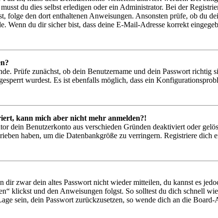
musst du dies selbst erledigen oder ein Administrator. Bei der Registrier
t, folge den dort enthaltenen Anweisungen. Ansonsten prüfe, ob du de
e. Wenn du dir sicher bist, dass deine E-Mail-Adresse korrekt eingege
en?
nde. Prüfe zunächst, ob dein Benutzername und dein Passwort richtig si
esperrt wurdest. Es ist ebenfalls möglich, dass ein Konfigurationsprob
triert, kann mich aber nicht mehr anmelden?!
ator dein Benutzerkonto aus verschieden Gründen deaktiviert oder gelö
hrieben haben, um die Datenbankgröße zu verringern. Registriere dich e
n dir zwar dein altes Passwort nicht wieder mitteilen, du kannst es je
n“ klickst und den Anweisungen folgst. So solltest du dich schnell w
r Lage sein, dein Passwort zurückzusetzen, so wende dich an die Board-