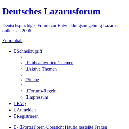
Deutsches Lazarusforum
Deutschsprachiges Forum zur Entwicklungsumgebung Lazarus
online seit 2006
Zum Inhalt
Schnellzugriff
Unbeantwortete Themen
Aktive Themen
Suche
Forums-Regeln
Impressum
FAQ
Anmelden
Registrieren
·
Portal
Foren-Übersicht
Häufig gestellte Fragen