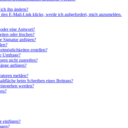
ich ihn ändern?
 den E-Mail-Link klicke, werde ich aufgefordert, mich anzumelden.
 oder eine Antwort?
eiten oder löschen?
e Signatur anfügen?
len?
rtmöglichkeiten erstellen?
ne Umfrage?
ren nicht zugreifen?
hänge anfügen?
ratoren melden?
altfläche beim Schreiben eines Beitrags?
reigegeben werden?
neu?
e einfügen?
ngen?