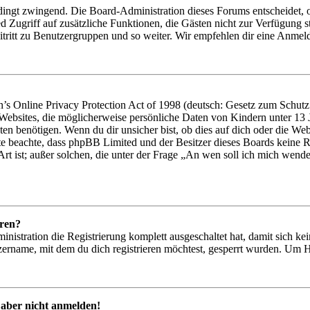
dingt zwingend. Die Board-Administration dieses Forums entscheidet, ob
glied Zugriff auf zusätzliche Funktionen, die Gästen nicht zur Verfügung
tritt zu Benutzergruppen und so weiter. Wir empfehlen dir eine Anmeldung
 Online Privacy Protection Act of 1998 (deutsch: Gesetz zum Schutz d
 Websites, die möglicherweise persönliche Daten von Kindern unter 13
en benötigen. Wenn du dir unsicher bist, ob dies auf dich oder die Websit
tte beachte, dass phpBB Limited und der Besitzer dieses Boards keine R
Art ist; außer solchen, die unter der Frage „An wen soll ich mich wend
eren?
inistration die Registrierung komplett ausgeschaltet hat, damit sich 
ername, mit dem du dich registrieren möchtest, gesperrt wurden. Um H
 aber nicht anmelden!