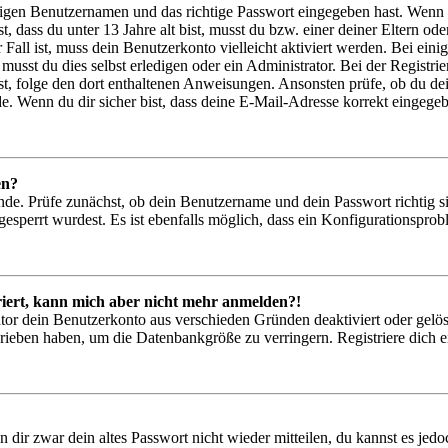
htigen Benutzernamen und das richtige Passwort eingegeben hast. Wenn
st, dass du unter 13 Jahre alt bist, musst du bzw. einer deiner Eltern 
r Fall ist, muss dein Benutzerkonto vielleicht aktiviert werden. Bei ei
musst du dies selbst erledigen oder ein Administrator. Bei der Registrier
t, folge den dort enthaltenen Anweisungen. Ansonsten prüfe, ob du de
e. Wenn du dir sicher bist, dass deine E-Mail-Adresse korrekt eingege
en?
nde. Prüfe zunächst, ob dein Benutzername und dein Passwort richtig si
esperrt wurdest. Es ist ebenfalls möglich, dass ein Konfigurationsprob
triert, kann mich aber nicht mehr anmelden?!
ator dein Benutzerkonto aus verschieden Gründen deaktiviert oder gelö
hrieben haben, um die Datenbankgröße zu verringern. Registriere dich e
n dir zwar dein altes Passwort nicht wieder mitteilen, du kannst es je