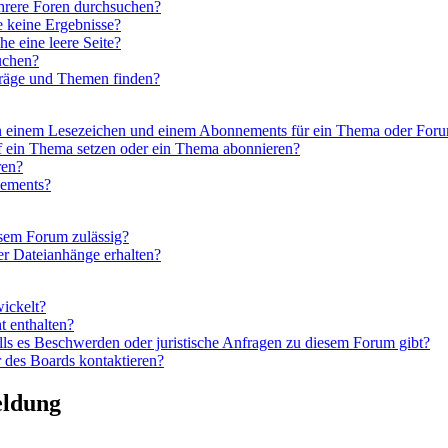
hrere Foren durchsuchen?
e keine Ergebnisse?
 eine leere Seite?
uchen?
träge und Themen finden?
en einem Lesezeichen und einem Abonnements für ein Thema oder For
f ein Thema setzen oder ein Thema abonnieren?
ren?
nements?
esem Forum zulässig?
er Dateianhänge erhalten?
wickelt?
t enthalten?
lls es Beschwerden oder juristische Anfragen zu diesem Forum gibt?
 des Boards kontaktieren?
eldung