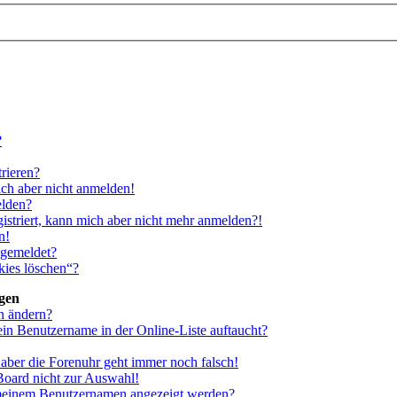
?
rieren?
ich aber nicht anmelden!
elden?
gistriert, kann mich aber nicht mehr anmelden?!
n!
bgemeldet?
kies löschen“?
ngen
n ändern?
ein Benutzername in der Online-Liste auftaucht?
, aber die Forenuhr geht immer noch falsch!
Board nicht zur Auswahl!
i meinem Benutzernamen angezeigt werden?