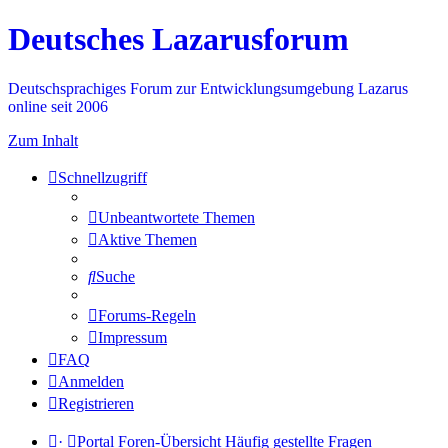
Deutsches Lazarusforum
Deutschsprachiges Forum zur Entwicklungsumgebung Lazarus
online seit 2006
Zum Inhalt
Schnellzugriff
Unbeantwortete Themen
Aktive Themen
Suche
Forums-Regeln
Impressum
FAQ
Anmelden
Registrieren
·
Portal
Foren-Übersicht
Häufig gestellte Fragen