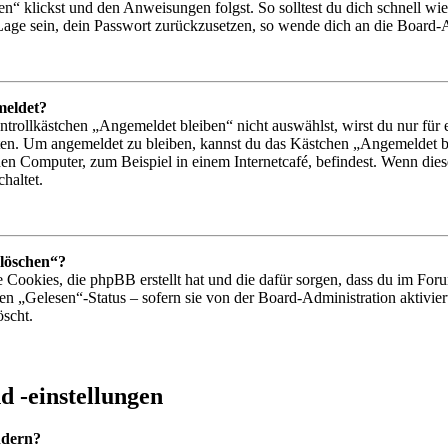
n“ klickst und den Anweisungen folgst. So solltest du dich schnell w
r Lage sein, dein Passwort zurückzusetzen, so wende dich an die Board-
meldet?
ollkästchen „Angemeldet bleiben“ nicht auswählst, wirst du nur für e
ten. Um angemeldet zu bleiben, kannst du das Kästchen „Angemeldet b
en Computer, zum Beispiel in einem Internetcafé, befindest. Wenn dies
haltet.
 löschen“?
e Cookies, die phpBB erstellt hat und die dafür sorgen, dass du im F
den „Gelesen“-Status – sofern sie von der Board-Administration aktiv
öscht.
 -einstellungen
ndern?