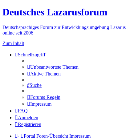
Deutsches Lazarusforum
Deutschsprachiges Forum zur Entwicklungsumgebung Lazarus
online seit 2006
Zum Inhalt
Schnellzugriff
Unbeantwortete Themen
Aktive Themen
Suche
Forums-Regeln
Impressum
FAQ
Anmelden
Registrieren
·
Portal
Foren-Übersicht
Impressum