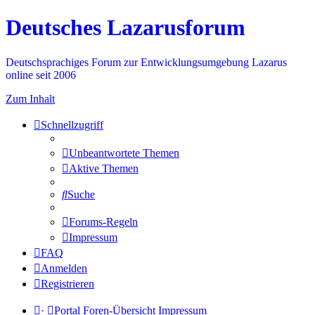
Deutsches Lazarusforum
Deutschsprachiges Forum zur Entwicklungsumgebung Lazarus
online seit 2006
Zum Inhalt
Schnellzugriff
Unbeantwortete Themen
Aktive Themen
Suche
Forums-Regeln
Impressum
FAQ
Anmelden
Registrieren
·
Portal
Foren-Übersicht
Impressum