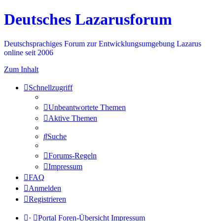
Deutsches Lazarusforum
Deutschsprachiges Forum zur Entwicklungsumgebung Lazarus
online seit 2006
Zum Inhalt
Schnellzugriff
Unbeantwortete Themen
Aktive Themen
Suche
Forums-Regeln
Impressum
FAQ
Anmelden
Registrieren
·
Portal
Foren-Übersicht
Impressum