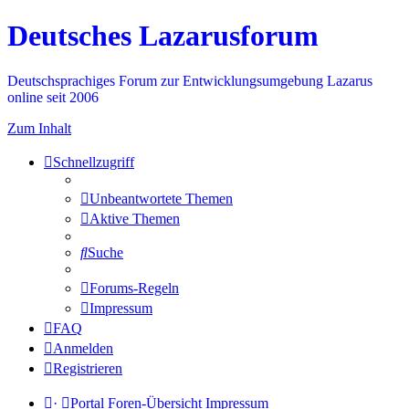
Deutsches Lazarusforum
Deutschsprachiges Forum zur Entwicklungsumgebung Lazarus
online seit 2006
Zum Inhalt
Schnellzugriff
Unbeantwortete Themen
Aktive Themen
Suche
Forums-Regeln
Impressum
FAQ
Anmelden
Registrieren
·
Portal
Foren-Übersicht
Impressum