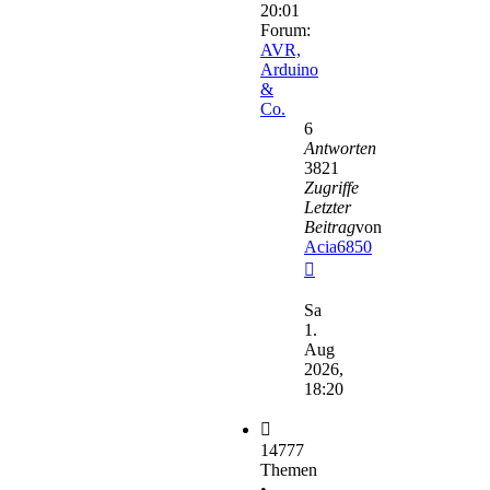
20:01
Forum:
AVR,
Arduino
&
Co.
6
Antworten
3821
Zugriffe
Letzter
Beitrag
von
Acia6850
Neuester
Beitrag
Sa
1.
Aug
2026,
18:20
14777
Themen
•