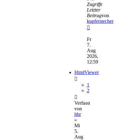
Zugriffe
Letzter
Beitrag
von
kupferstecher
Neuester
Beitrag
Fr
7.
Aug
2026,
12:59
HtmlViewer
1
2
Verfasst
von
hbr
»
Mi
5.
Aug