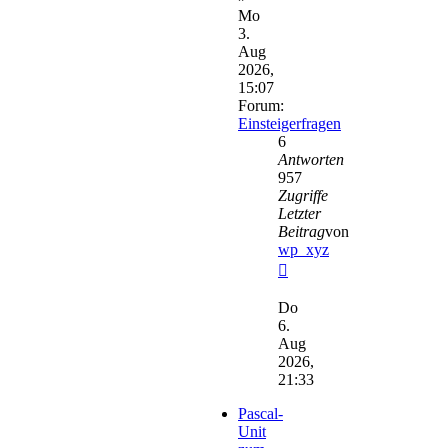
Mo
3.
Aug
2026,
15:07
Forum:
Einsteigerfragen
6
Antworten
957
Zugriffe
Letzter
Beitrag
von
wp_xyz
Neuester
Beitrag
Do
6.
Aug
2026,
21:33
Pascal-
Unit