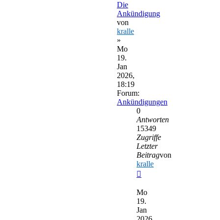
Die
Ankündigung
von
kralle
»
Mo
19.
Jan
2026,
18:19
Forum:
Ankündigungen
0
Antworten
15349
Zugriffe
Letzter
Beitrag
von
kralle
Neuester
Beitrag
Mo
19.
Jan
2026,