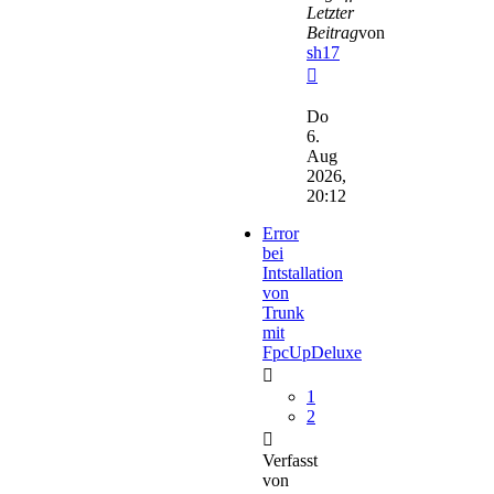
Letzter
Beitrag
von
sh17
Neuester
Beitrag
Do
6.
Aug
2026,
20:12
Error
bei
Intstallation
von
Trunk
mit
FpcUpDeluxe
1
2
Verfasst
von