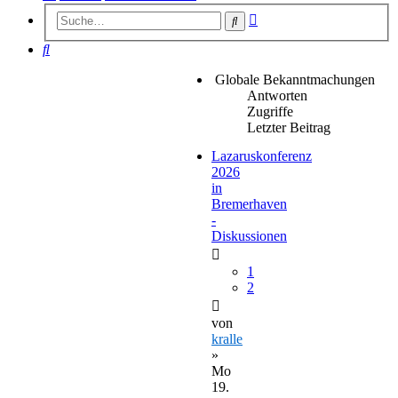
Erweiterte
Suche
Suche
Suche
Globale Bekanntmachungen
Antworten
Zugriffe
Letzter Beitrag
Lazaruskonferenz
2026
in
Bremerhaven
-
Diskussionen
1
2
von
kralle
»
Mo
19.