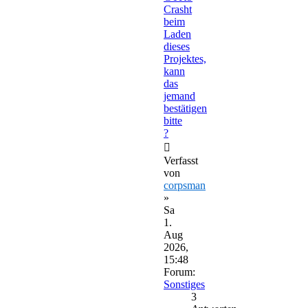
Crasht
beim
Laden
dieses
Projektes,
kann
das
jemand
bestätigen
bitte
?
Verfasst
von
corpsman
»
Sa
1.
Aug
2026,
15:48
Forum:
Sonstiges
3