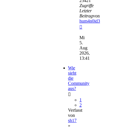
25421
Zugriffe
Letzter
Beitrag
von
hum4n0id3
Neuester
Beitrag
Mi
5.
Aug
2026,
13:41
Wie
sieht
die
Community
aus?
1
2
Verfasst
von
sh17
»