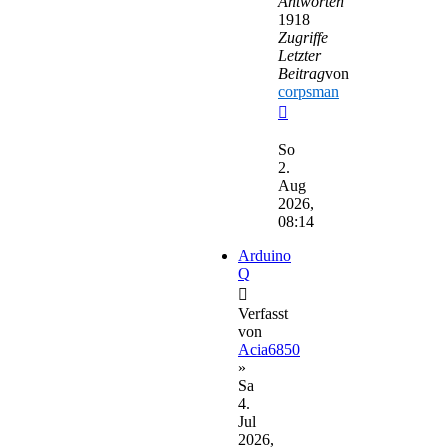
Antworten
1918
Zugriffe
Letzter
Beitrag
von
corpsman
Neuester
Beitrag
So
2.
Aug
2026,
08:14
Arduino
Q
Verfasst
von
Acia6850
»
Sa
4.
Jul
2026,