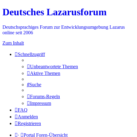
Deutsches Lazarusforum
Deutschsprachiges Forum zur Entwicklungsumgebung Lazarus
online seit 2006
Zum Inhalt
Schnellzugriff
Unbeantwortete Themen
Aktive Themen
Suche
Forums-Regeln
Impressum
FAQ
Anmelden
Registrieren
·
Portal
Foren-Übersicht