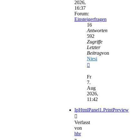
2026,
16:37
Forum:
Einsteigerfragen
16
Antworten
592
Zugriffe
Letzter
Beitrag
von
Niesi
Neuester
Beitrag
Fr
7.
Aug
2026,
11:42
IpHtmlPanel1.PrintPreview
Verfasst
von
hbr
»