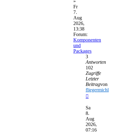
»
Fr
7.
Aug
2026,
13:38
Forum:
Komponenten
und
Packages
3
Antworten
102
Zugriffe
Letzter
Beitrag
von
fliegermichl
Neuester
Beitrag
Sa
8.
Aug
2026,
07:16