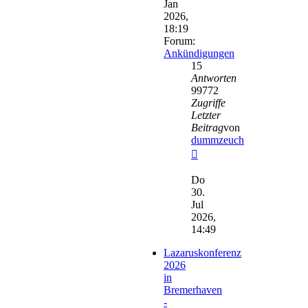
Jan
2026,
18:19
Forum:
Ankündigungen
15
Antworten
99772
Zugriffe
Letzter
Beitrag
von
dummzeuch
Neuester
Beitrag
Do
30.
Jul
2026,
14:49
Lazaruskonferenz
2026
in
Bremerhaven
-