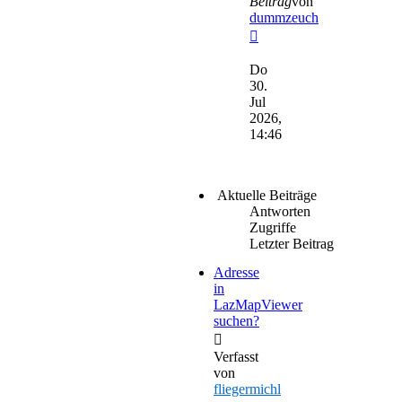
Beitrag
von
dummzeuch
Neuester
Beitrag
Do
30.
Jul
2026,
14:46
Aktuelle Beiträge
Antworten
Zugriffe
Letzter Beitrag
Adresse
in
LazMapViewer
suchen?
Verfasst
von
fliegermichl