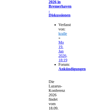
2026 in
Bremerhaven
-
Diskussionen
Verfasst
von:
kralle
»
Mo
19.
Jan
2026,
18:19
Forum:
Ankündigungen
Die
Lazarus-
Konferenz
2026
findet
vom
18.09.