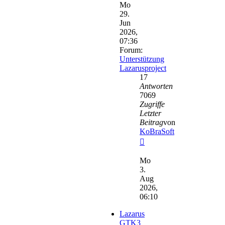
Mo
29.
Jun
2026,
07:36
Forum:
Unterstützung
Lazarusproject
17
Antworten
7069
Zugriffe
Letzter
Beitrag
von
KoBraSoft
Neuester
Beitrag
Mo
3.
Aug
2026,
06:10
Lazarus
GTK3