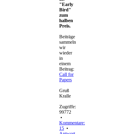
"Early
Bird"
zum
halben
Preis.
Beiträge
sammeln
wir
wieder
in
einem
Beitrag:
Call for
Papers
Gruß
Kralle
Zugriffe:
99772
•
Kommentare:
15
•
Antwort