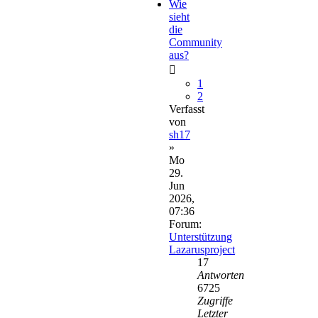
Wie
sieht
die
Community
aus?
1
2
Verfasst
von
sh17
»
Mo
29.
Jun
2026,
07:36
Forum:
Unterstützung
Lazarusproject
17
Antworten
6725
Zugriffe
Letzter