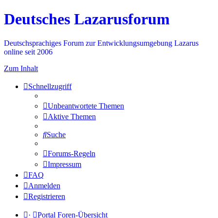
Deutsches Lazarusforum
Deutschsprachiges Forum zur Entwicklungsumgebung Lazarus
online seit 2006
Zum Inhalt
Schnellzugriff
Unbeantwortete Themen
Aktive Themen
Suche
Forums-Regeln
Impressum
FAQ
Anmelden
Registrieren
·
Portal
Foren-Übersicht