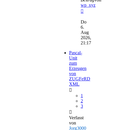
wp_xyz
Neuester
Beitrag
Do
6.
Aug
2026,
21:17
Pascal-
Unit
zum
Erzeugen
von
ZUGFeRD
XML
1
2
3
Verfasst
von
Jorg3000