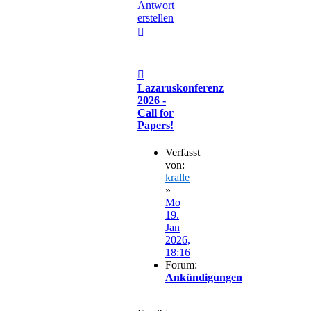
Antwort
erstellen
Nach
oben
Beitrag
Lazaruskonferenz
2026 -
Call for
Papers!
Verfasst
von:
kralle
»
Mo
19.
Jan
2026,
18:16
Forum:
Ankündigungen