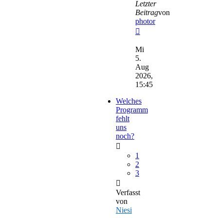
Letzter
Beitrag
von
photor
Neuester
Beitrag
Mi
5.
Aug
2026,
15:45
Welches
Programm
fehlt
uns
noch?
1
2
3
Verfasst
von
Niesi