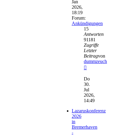
Jan
2026,
18:19
Forum:
Ankündigungen
15
Antworten
91181
Zugriffe
Letzter
Beitrag
von
dummzeuch
Neuester
Beitrag
Do
30.
Jul
2026,
14:49
Lazaruskonferenz
2026
in
Bremerhaven
-