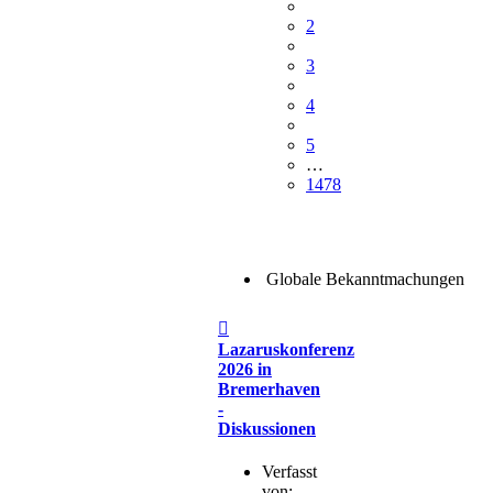
2
3
4
5
…
1478
Globale Bekanntmachungen
Beitrag
Lazaruskonferenz
2026 in
Bremerhaven
-
Diskussionen
Verfasst
von: