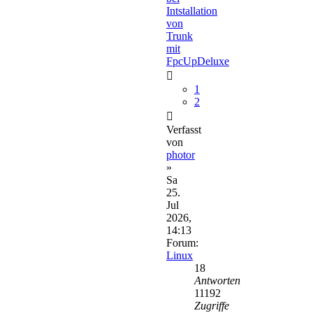
Intstallation
von
Trunk
mit
FpcUpDeluxe
1
2
Verfasst
von
photor
»
Sa
25.
Jul
2026,
14:13
Forum:
Linux
18
Antworten
11192
Zugriffe