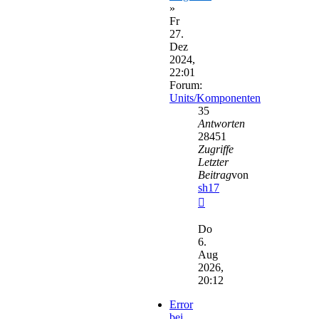
»
Fr
27.
Dez
2024,
22:01
Forum:
Units/Komponenten
35
Antworten
28451
Zugriffe
Letzter
Beitrag
von
sh17
Neuester
Beitrag
Do
6.
Aug
2026,
20:12
Error
bei