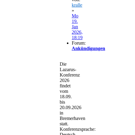
kralle
»
Mo
19.
Jan
2026,
18:19
Forum:
Ankündigungen
Die
Lazarus-
Konferenz
2026
findet
vom
18.09.
bis
20.09.2026
in
Bremerhaven
statt.
Konferenzsprache:
Deutsch