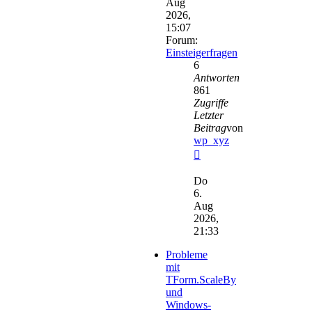
Aug
2026,
15:07
Forum:
Einsteigerfragen
6
Antworten
861
Zugriffe
Letzter
Beitrag
von
wp_xyz
Neuester
Beitrag
Do
6.
Aug
2026,
21:33
Probleme
mit
TForm.ScaleBy
und
Windows-