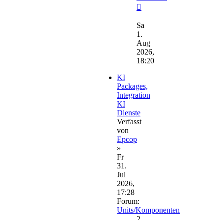
Neuester
Beitrag
Sa
1.
Aug
2026,
18:20
KI
Packages,
Integration
KI
Dienste
Verfasst
von
Epcop
»
Fr
31.
Jul
2026,
17:28
Forum:
Units/Komponenten
2