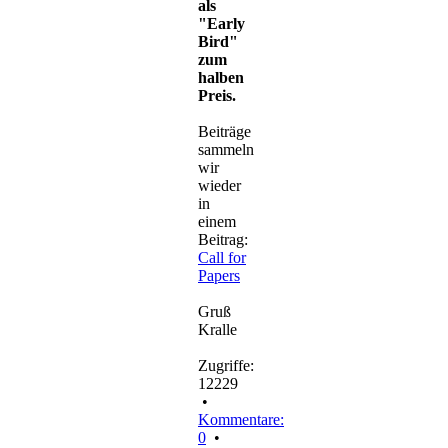
als
"Early
Bird"
zum
halben
Preis.
Beiträge
sammeln
wir
wieder
in
einem
Beitrag:
Call for
Papers
Gruß
Kralle
Zugriffe:
12229
•
Kommentare:
0
•