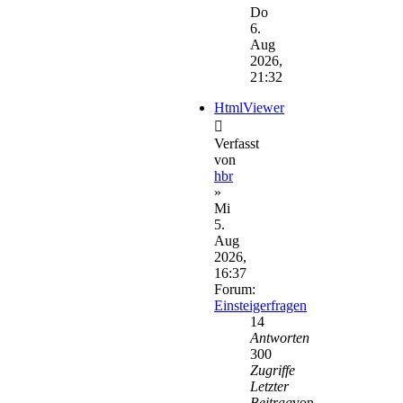
Beitrag
Do
6.
Aug
2026,
21:32
HtmlViewer
Verfasst
von
hbr
»
Mi
5.
Aug
2026,
16:37
Forum:
Einsteigerfragen
14
Antworten
300
Zugriffe
Letzter
Beitrag
von