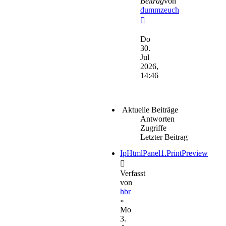
Beitrag
von
dummzeuch
Neuester
Beitrag
Do
30.
Jul
2026,
14:46
Aktuelle Beiträge
Antworten
Zugriffe
Letzter Beitrag
IpHtmlPanel1.PrintPreview
Verfasst
von
hbr
»
Mo
3.