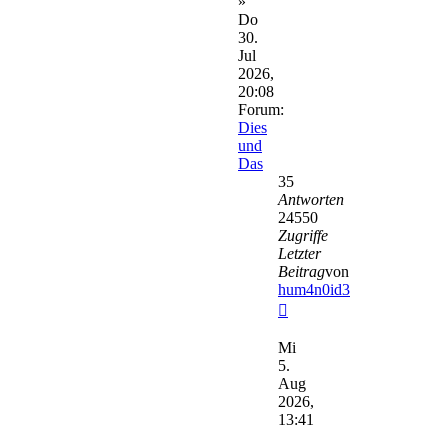
»
Do
30.
Jul
2026,
20:08
Forum:
Dies
und
Das
35
Antworten
24550
Zugriffe
Letzter
Beitrag
von
hum4n0id3
Neuester
Beitrag
Mi
5.
Aug
2026,
13:41