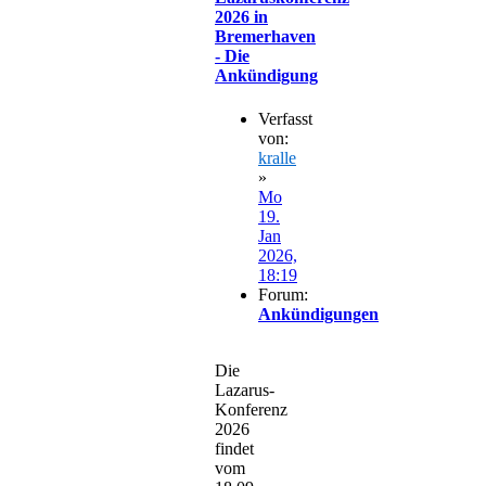
2026 in
Bremerhaven
- Die
Ankündigung
Verfasst
von:
kralle
»
Mo
19.
Jan
2026,
18:19
Forum:
Ankündigungen
Die
Lazarus-
Konferenz
2026
findet
vom