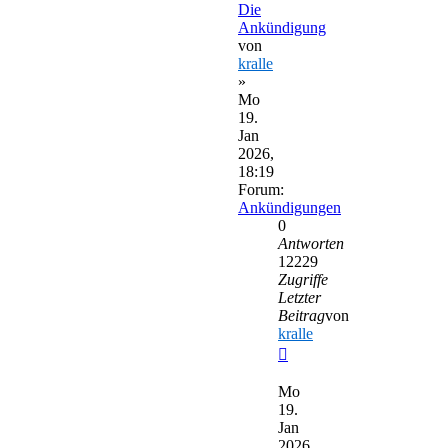
Die
Ankündigung
von
kralle
»
Mo
19.
Jan
2026,
18:19
Forum:
Ankündigungen
0
Antworten
12229
Zugriffe
Letzter
Beitrag
von
kralle
Neuester
Beitrag
Mo
19.
Jan
2026,