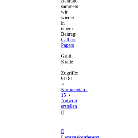
Beiträge
sammeln
wir
wieder
in
einem
Beitrag:
Call for
Papers
Gruß
Kralle
Zugriffe:
91181
•
Kommentare:
15
•
Antwort
erstellen
Nach
oben
Beitrag
Lazaruskonferenz