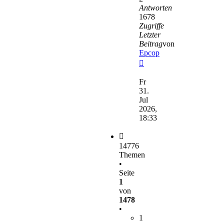
Antworten
1678
Zugriffe
Letzter
Beitrag
von
Epcop
Neuester
Beitrag
Fr
31.
Jul
2026,
18:33
14776
Themen
•
Seite
1
von
1478
•
1