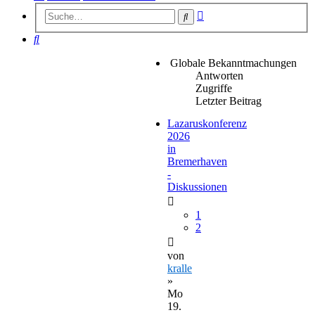
Erweiterte
Suche
Suche
Suche
Globale Bekanntmachungen
Antworten
Zugriffe
Letzter Beitrag
Lazaruskonferenz
2026
in
Bremerhaven
-
Diskussionen
1
2
von
kralle
»
Mo
19.