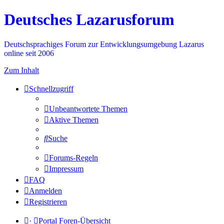
Deutsches Lazarusforum
Deutschsprachiges Forum zur Entwicklungsumgebung Lazarus
online seit 2006
Zum Inhalt
Schnellzugriff
Unbeantwortete Themen
Aktive Themen
Suche
Forums-Regeln
Impressum
FAQ
Anmelden
Registrieren
·
Portal
Foren-Übersicht