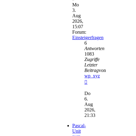
Mo
3.
Aug
2026,
15:07
Forum:
Einsteigerfragen
6
Antworten
1083
Zugriffe
Letzter
Beitrag
von
wp_xyz
Neuester
Beitrag
Do
6.
Aug
2026,
21:33
Pascal-
Unit