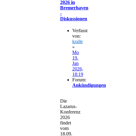
2026 in
Bremerhaven
-
Diskussionen
Verfasst
von:
kralle
»
Mo
19.
Jan
2026,
18:19
Forum:
Ankündigungen
Die
Lazarus-
Konferenz
2026
findet
vom
18.09.