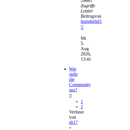
29681
Zugriffe
Letzter
Beitrag
von
hum4n0id3
Neuester
Beitrag
Mi
5.
Aug
2026,
13:41
Wie
sieht
die
Community
aus?
1
2
Verfasst
von
sh17
»