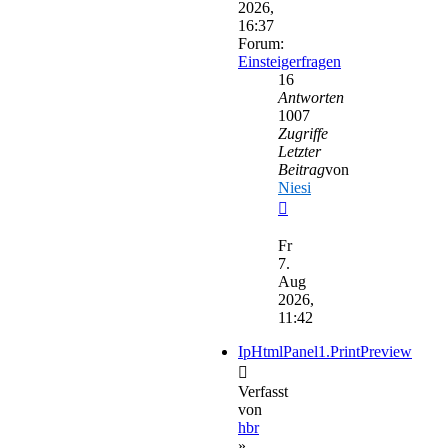
2026,
16:37
Forum:
Einsteigerfragen
16
Antworten
1007
Zugriffe
Letzter
Beitrag
von
Niesi
Neuester
Beitrag
Fr
7.
Aug
2026,
11:42
IpHtmlPanel1.PrintPreview
Verfasst
von
hbr
»