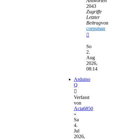
Antworten
2043
Zugriffe
Letzter
Beitrag
von
corpsman
Neuester
Beitrag
So
2.
Aug
2026,
08:14
Arduino
Q
Verfasst
von
Acia6850
»
Sa
4.
Jul
2026,