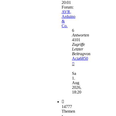
20:01
Forum:
AVR,
Arduino
&
Co.
6
Antworten
4101
Zugriffe
Letzter
Beitrag
von
Acia6850
Neuester
Beitrag
Sa
1.
Aug
2026,
18:20
14777
Themen
•