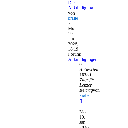
Die
Ankündigung
von
kralle
»
Mo
19.
Jan
2026,
18:19
Forum:
Ankündigungen
0
Antworten
16380
Zugriffe
Letzter
Beitrag
von
kralle
Neuester
Beitrag
Mo
19.
Jan
2026,