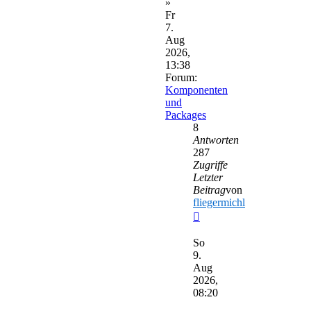
»
Fr
7.
Aug
2026,
13:38
Forum:
Komponenten
und
Packages
8
Antworten
287
Zugriffe
Letzter
Beitrag
von
fliegermichl
Neuester
Beitrag
So
9.
Aug
2026,
08:20