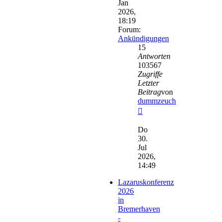
Jan
2026,
18:19
Forum:
Ankündigungen
15
Antworten
103567
Zugriffe
Letzter
Beitrag
von
dummzeuch
Neuester
Beitrag
Do
30.
Jul
2026,
14:49
Lazaruskonferenz
2026
in
Bremerhaven
-