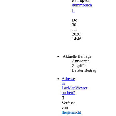
Beitrag
von
dummzeuch
Neuester
Beitrag
Do
30.
Jul
2026,
14:46
Aktuelle Beiträge
Antworten
Zugriffe
Letzter Beitrag
Adresse
in
LazMapViewer
suchen?
Verfasst
von
fliegermichl