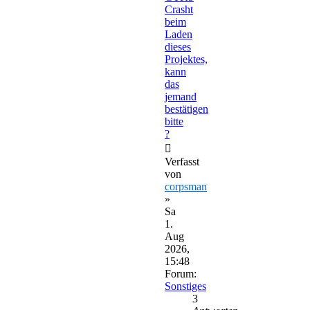
Crasht
beim
Laden
dieses
Projektes,
kann
das
jemand
bestätigen
bitte
?
Verfasst
von
corpsman
»
Sa
1.
Aug
2026,
15:48
Forum:
Sonstiges
3