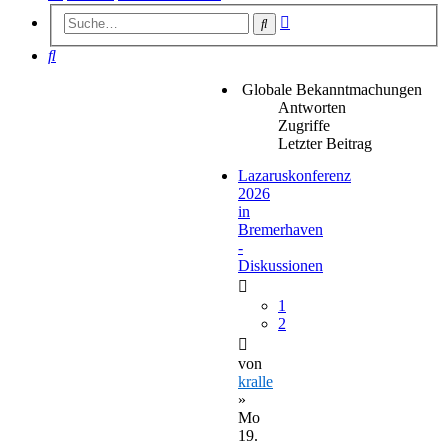
Erweiterte
Suche
Suche
Suche
Globale Bekanntmachungen
Antworten
Zugriffe
Letzter Beitrag
Lazaruskonferenz
2026
in
Bremerhaven
-
Diskussionen
1
2
von
kralle
»
Mo
19.