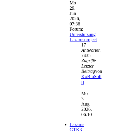
Mo
29.
Jun
2026,
07:36
Forum:
Unterstützung
Lazarusproject
17
Antworten
7435
Zugriffe
Letzter
Beitrag
von
KoBraSoft
Neuester
Beitrag
Mo
3.
Aug
2026,
06:10
Lazarus
GTK3