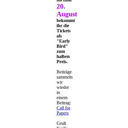
20.
August
bekommt
ihr die
Tickets
als
"Early
Bird"
zum
halben
Preis.
Beiträge
sammeln
wir
wieder
in
einem
Beitrag:
Call for
Papers
Gruß