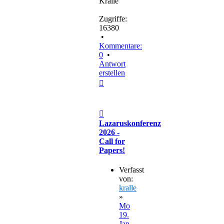
Kralle
Zugriffe:
16380
•
Kommentare:
0
•
Antwort
erstellen
Nach
oben
Beitrag
Lazaruskonferenz
2026 -
Call for
Papers!
Verfasst
von:
kralle
»
Mo
19.
Jan