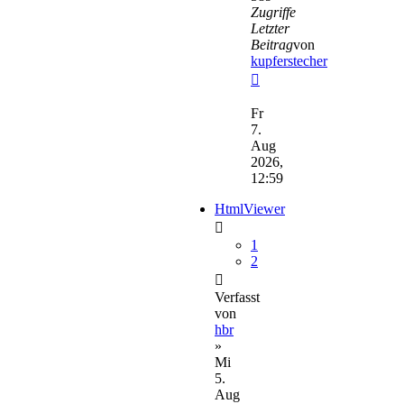
Zugriffe
Letzter
Beitrag
von
kupferstecher
Neuester
Beitrag
Fr
7.
Aug
2026,
12:59
HtmlViewer
1
2
Verfasst
von
hbr
»
Mi
5.
Aug