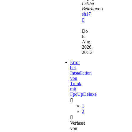
Letzter
Beitrag
von
sh17
Neuester
Beitrag
Do
6.
Aug
2026,
20:12
Error
bei
Intstallation
von
Trunk
mit
FpcUpDeluxe
1
2
Verfasst
von