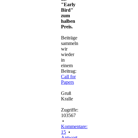
"Early
Bird"
zum
halben
Preis.
Beiträge
sammeln
wir
wieder
in
einem
Beitrag:
Call for
Papers
Gruß
Kralle
Zugriffe:
103567
•
Kommentare:
15
•
Antwort