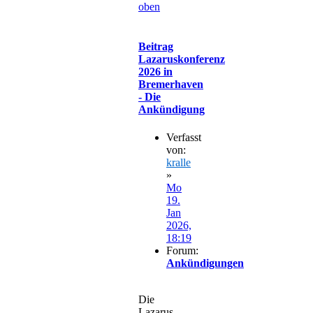
oben
Beitrag
Lazaruskonferenz
2026 in
Bremerhaven
- Die
Ankündigung
Verfasst
von:
kralle
»
Mo
19.
Jan
2026,
18:19
Forum:
Ankündigungen
Die
Lazarus-