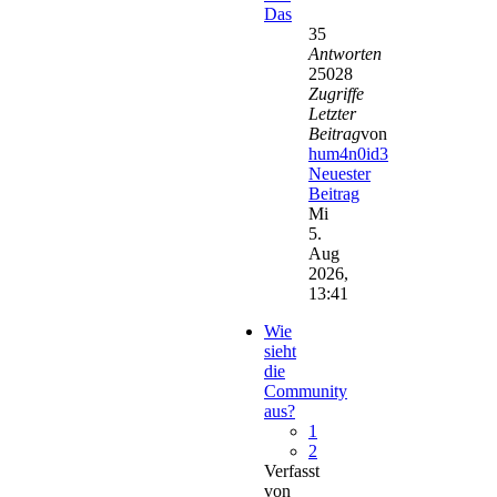
Das
35
Antworten
25028
Zugriffe
Letzter
Beitrag
von
hum4n0id3
Neuester
Beitrag
Mi
5.
Aug
2026,
13:41
Wie
sieht
die
Community
aus?
1
2
Verfasst
von