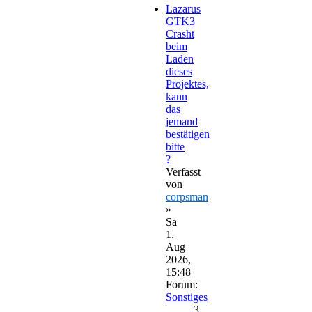
Lazarus
GTK3
Crasht
beim
Laden
dieses
Projektes,
kann
das
jemand
bestätigen
bitte
?
Verfasst
von
corpsman
»
Sa
1.
Aug
2026,
15:48
Forum:
Sonstiges
3