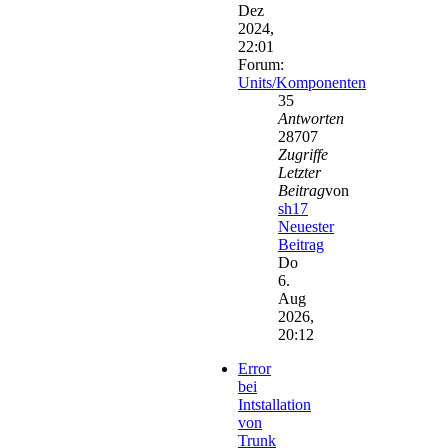
Dez
2024,
22:01
Forum:
Units/Komponenten
35
Antworten
28707
Zugriffe
Letzter
Beitrag
von
sh17
Neuester
Beitrag
Do
6.
Aug
2026,
20:12
Error
bei
Intstallation
von
Trunk