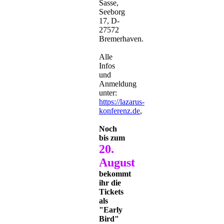
Sasse,
Seeborg
17, D-
27572
Bremerhaven.
Alle
Infos
und
Anmeldung
unter:
https://lazarus-
konferenz.de
,
Noch
bis zum
20.
August
bekommt
ihr die
Tickets
als
"Early
Bird"