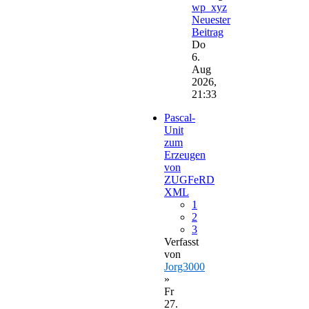
wp_xyz
Neuester
Beitrag
Do
6.
Aug
2026,
21:33
Pascal-
Unit
zum
Erzeugen
von
ZUGFeRD
XML
1
2
3
Verfasst
von
Jorg3000
»
Fr
27.