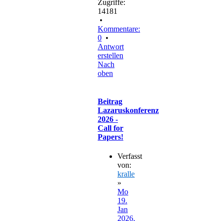
Zugriffe:
14181
•
Kommentare:
0
•
Antwort
erstellen
Nach
oben
Beitrag
Lazaruskonferenz
2026 -
Call for
Papers!
Verfasst
von:
kralle
»
Mo
19.
Jan
2026,