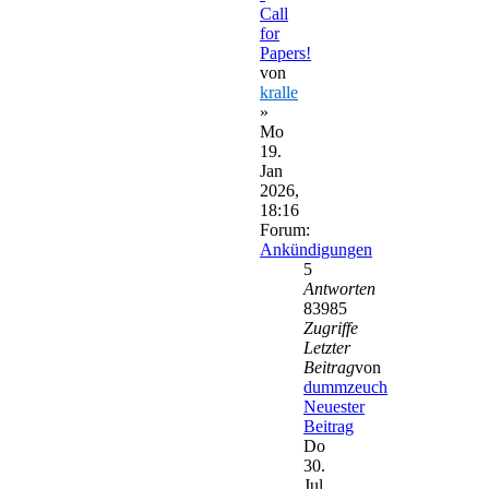
Call
for
Papers!
von
kralle
»
Mo
19.
Jan
2026,
18:16
Forum:
Ankündigungen
5
Antworten
83985
Zugriffe
Letzter
Beitrag
von
dummzeuch
Neuester
Beitrag
Do
30.
Jul