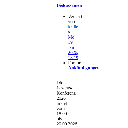
-
Diskussionen
Verfasst
von:
kralle
»
Mo
19.
Jan
2026,
18:19
Forum:
Ankündigungen
Die
Lazarus-
Konferenz
2026
findet
vom
18.09.
bis
20.09.2026