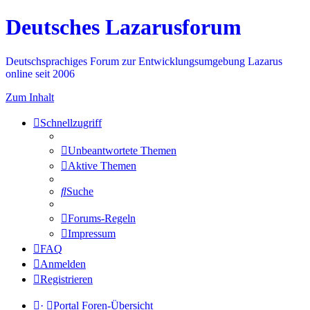
Deutsches Lazarusforum
Deutschsprachiges Forum zur Entwicklungsumgebung Lazarus
online seit 2006
Zum Inhalt
Schnellzugriff
Unbeantwortete Themen
Aktive Themen
Suche
Forums-Regeln
Impressum
FAQ
Anmelden
Registrieren
·
Portal
Foren-Übersicht