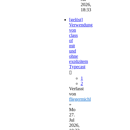
2026,
18:33
[gelöst]
Verwendung
von
class
of
mit
und
ohne
explizitem
Typecast
1
2
Verfasst
von
fliegermichl
»
Mo
27.
Jul
2026,