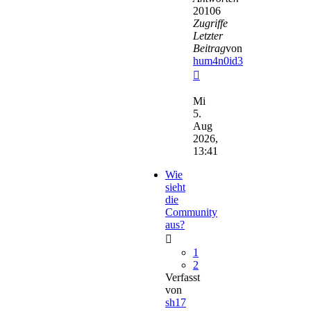
20106
Zugriffe
Letzter
Beitrag
von
hum4n0id3
Neuester
Beitrag
Mi
5.
Aug
2026,
13:41
Wie
sieht
die
Community
aus?
1
2
Verfasst
von
sh17