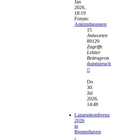
Jan
2026,
18:19
Forum:
Ankündigungen
15
Antworten
89129
Zugriffe
Letzter
Beitrag
von
dummzeuch
Neuester
Beitrag
Do
30.
Jul
2026,
14:49
Lazaruskonferenz
2026
in
Bremerhaven
-