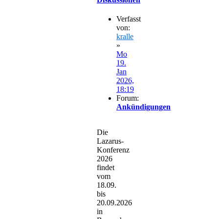
Verfasst
von:
kralle
»
Mo
19.
Jan
2026,
18:19
Forum:
Ankündigungen
Die
Lazarus-
Konferenz
2026
findet
vom
18.09.
bis
20.09.2026
in