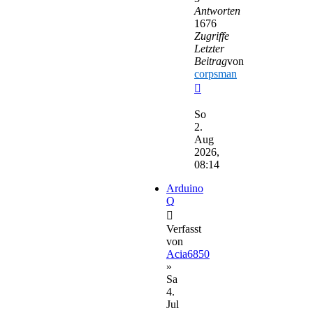
Antworten
1676
Zugriffe
Letzter
Beitrag
von
corpsman
Neuester
Beitrag
So
2.
Aug
2026,
08:14
Arduino
Q
Verfasst
von
Acia6850
»
Sa
4.
Jul