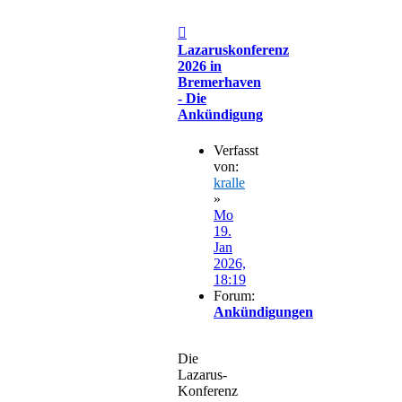
Beitrag
Lazaruskonferenz
2026 in
Bremerhaven
- Die
Ankündigung
Verfasst
von:
kralle
»
Mo
19.
Jan
2026,
18:19
Forum:
Ankündigungen
Die
Lazarus-
Konferenz