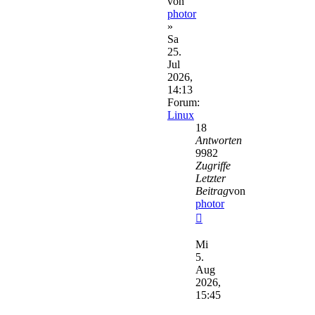
von
photor
»
Sa
25.
Jul
2026,
14:13
Forum:
Linux
18
Antworten
9982
Zugriffe
Letzter
Beitrag
von
photor
Neuester
Beitrag
Mi
5.
Aug
2026,
15:45