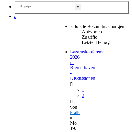
Erweiterte
Suche
Suche
Suche
Globale Bekanntmachungen
Antworten
Zugriffe
Letzter Beitrag
Lazaruskonferenz
2026
in
Bremerhaven
-
Diskussionen
1
2
von
kralle
»
Mo
19.