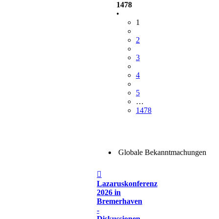
1478
•
1
2
3
4
5
…
1478
Globale Bekanntmachungen
Beitrag
Lazaruskonferenz
2026 in
Bremerhaven
-
Diskussionen