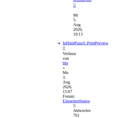
Neuester
Beitrag
Mi
5.
Aug
2026,
19:13
IpHtmlPanel1.PrintPreview
Verfasst
von
hbr
»
Mo
3.
Aug
2026,
15:07
Forum:
Einsteigerfragen
5
Antworten
761