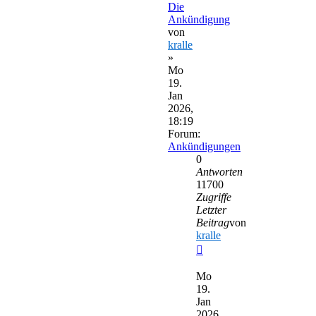
Die
Ankündigung
von
kralle
»
Mo
19.
Jan
2026,
18:19
Forum:
Ankündigungen
0
Antworten
11700
Zugriffe
Letzter
Beitrag
von
kralle
Neuester
Beitrag
Mo
19.
Jan
2026,