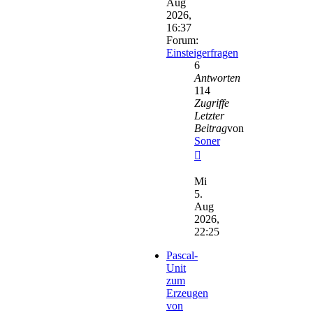
Aug
2026,
16:37
Forum:
Einsteigerfragen
6
Antworten
114
Zugriffe
Letzter
Beitrag
von
Soner
Neuester
Beitrag
Mi
5.
Aug
2026,
22:25
Pascal-
Unit
zum
Erzeugen
von