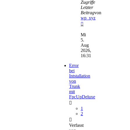
Zugriffe
Letzter
Beitrag
von
wp_xyz
Neuester
Beitrag
Mi
5.
Aug
2026,
16:31
Error
bei
Intstallation
von
Trunk
mit
FpcUpDeluxe
1
2
Verfasst