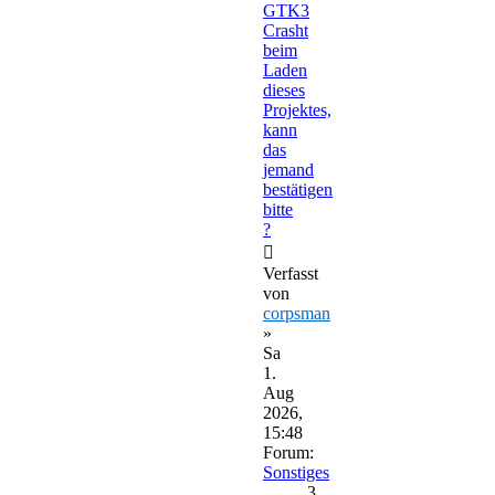
GTK3
Crasht
beim
Laden
dieses
Projektes,
kann
das
jemand
bestätigen
bitte
?
Verfasst
von
corpsman
»
Sa
1.
Aug
2026,
15:48
Forum:
Sonstiges
3