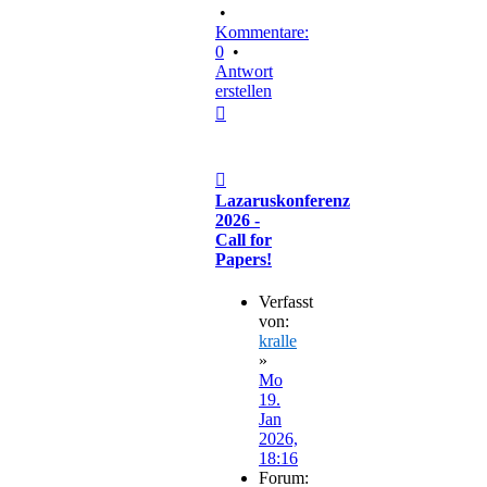
•
Kommentare:
0
•
Antwort
erstellen
Nach
oben
Beitrag
Lazaruskonferenz
2026 -
Call for
Papers!
Verfasst
von:
kralle
»
Mo
19.
Jan
2026,
18:16
Forum: