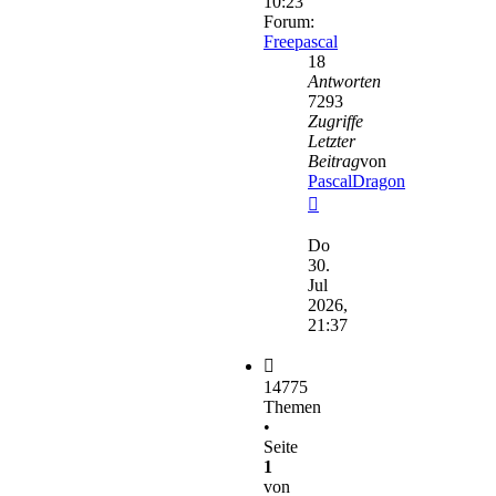
10:23
Forum:
Freepascal
18
Antworten
7293
Zugriffe
Letzter
Beitrag
von
PascalDragon
Neuester
Beitrag
Do
30.
Jul
2026,
21:37
14775
Themen
•
Seite
1
von