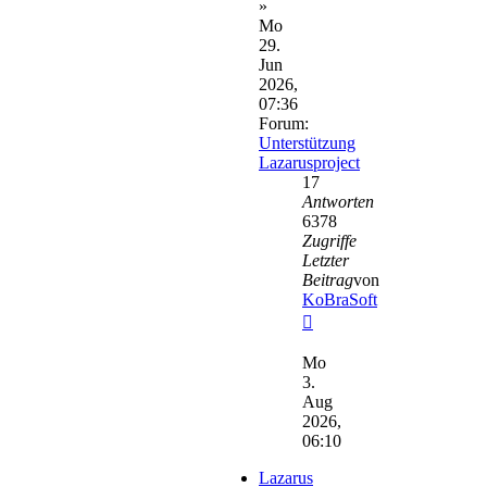
»
Mo
29.
Jun
2026,
07:36
Forum:
Unterstützung
Lazarusproject
17
Antworten
6378
Zugriffe
Letzter
Beitrag
von
KoBraSoft
Neuester
Beitrag
Mo
3.
Aug
2026,
06:10
Lazarus