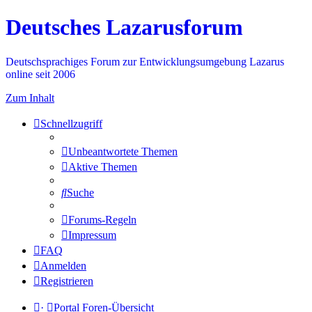
Deutsches Lazarusforum
Deutschsprachiges Forum zur Entwicklungsumgebung Lazarus
online seit 2006
Zum Inhalt
Schnellzugriff
Unbeantwortete Themen
Aktive Themen
Suche
Forums-Regeln
Impressum
FAQ
Anmelden
Registrieren
·
Portal
Foren-Übersicht