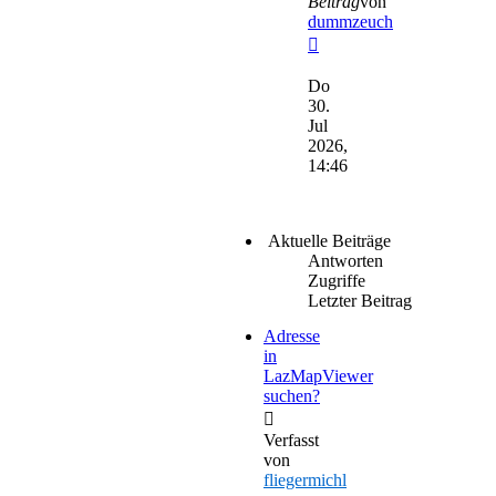
Beitrag
von
dummzeuch
Neuester
Beitrag
Do
30.
Jul
2026,
14:46
Aktuelle Beiträge
Antworten
Zugriffe
Letzter Beitrag
Adresse
in
LazMapViewer
suchen?
Verfasst
von
fliegermichl