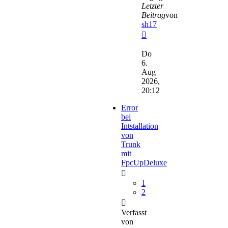
Letzter
Beitrag
von
sh17
Neuester
Beitrag
Do
6.
Aug
2026,
20:12
Error
bei
Intstallation
von
Trunk
mit
FpcUpDeluxe
1
2
Verfasst
von