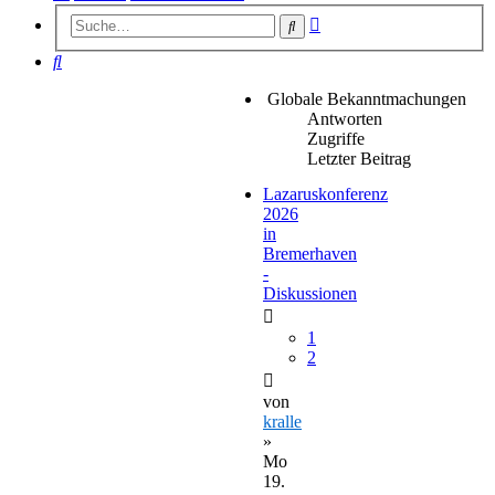
Erweiterte
Suche
Suche
Suche
Globale Bekanntmachungen
Antworten
Zugriffe
Letzter Beitrag
Lazaruskonferenz
2026
in
Bremerhaven
-
Diskussionen
1
2
von
kralle
»
Mo
19.