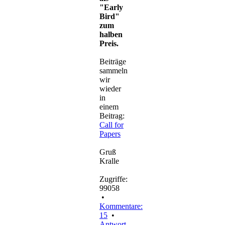
"Early
Bird"
zum
halben
Preis.
Beiträge
sammeln
wir
wieder
in
einem
Beitrag:
Call for
Papers
Gruß
Kralle
Zugriffe:
99058
•
Kommentare:
15
•
Antwort