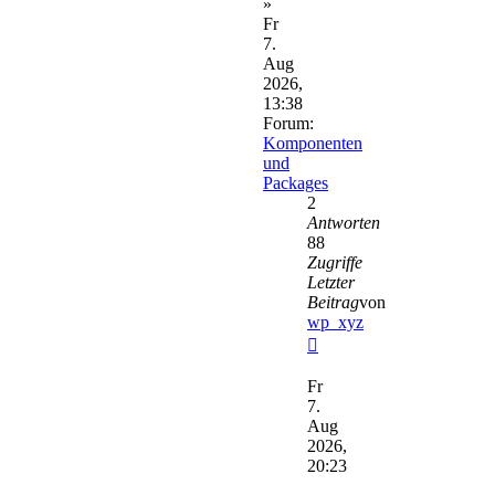
»
Fr
7.
Aug
2026,
13:38
Forum:
Komponenten
und
Packages
2
Antworten
88
Zugriffe
Letzter
Beitrag
von
wp_xyz
Neuester
Beitrag
Fr
7.
Aug
2026,
20:23