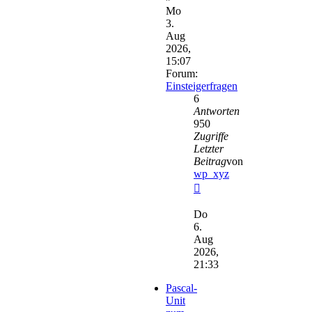
Mo
3.
Aug
2026,
15:07
Forum:
Einsteigerfragen
6
Antworten
950
Zugriffe
Letzter
Beitrag
von
wp_xyz
Neuester
Beitrag
Do
6.
Aug
2026,
21:33
Pascal-
Unit