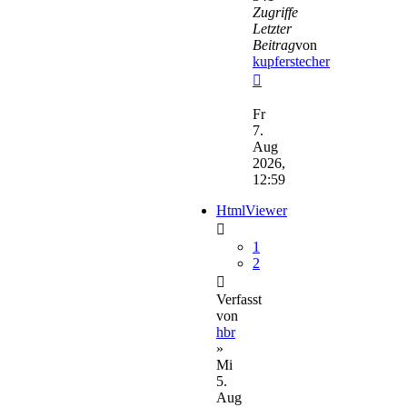
Zugriffe
Letzter
Beitrag
von
kupferstecher
Neuester
Beitrag
Fr
7.
Aug
2026,
12:59
HtmlViewer
1
2
Verfasst
von
hbr
»
Mi
5.
Aug