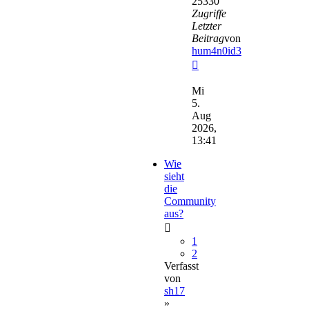
25330
Zugriffe
Letzter
Beitrag
von
hum4n0id3
Neuester
Beitrag
Mi
5.
Aug
2026,
13:41
Wie
sieht
die
Community
aus?
1
2
Verfasst
von
sh17
»