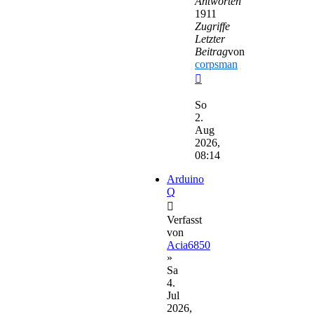
Antworten
1911
Zugriffe
Letzter
Beitrag
von
corpsman
Neuester
Beitrag
So
2.
Aug
2026,
08:14
Arduino
Q
Verfasst
von
Acia6850
»
Sa
4.
Jul
2026,