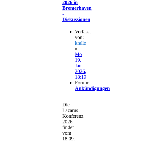
2026 in
Bremerhaven
-
Diskussionen
Verfasst
von:
kralle
»
Mo
19.
Jan
2026,
18:19
Forum:
Ankündigungen
Die
Lazarus-
Konferenz
2026
findet
vom
18.09.