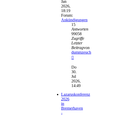
Jan
2026,
18:19
Forum:
Ankündigungen
15
Antworten
99058
Zugriffe
Letzter
Beitrag
von
dummzeuch
Neuester
Beitrag
Do
30.
Jul
2026,
14:49
Lazaruskonferenz
2026
in
Bremerhaven
-