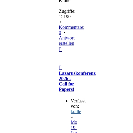
Kralle
Zugriffe:
15190
•
Kommentare:
0
•
Antwort
erstellen
Nach
oben
Beitrag
Lazaruskonferenz
2026 -
Call for
Papers!
Verfasst
von:
kralle
»
Mo
19.
Jan