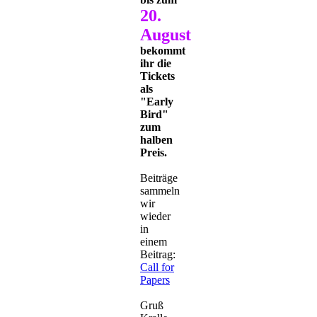
20.
August
bekommt
ihr die
Tickets
als
"Early
Bird"
zum
halben
Preis.
Beiträge
sammeln
wir
wieder
in
einem
Beitrag:
Call for
Papers
Gruß