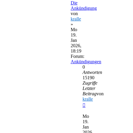
Die
Ankündigung
von
kralle
»
Mo
19.
Jan
2026,
18:19
Forum:
Ankündigungen
0
Antworten
15190
Zugriffe
Letzter
Beitrag
von
kralle
Neuester
Beitrag
Mo
19.
Jan
2026,