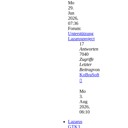
Mo
29.
Jun
2026,
07:36
Forum:
Unterstützung
Lazarusproject
17
Antworten
7040
Zugriffe
Letzter
Beitrag
von
KoBraSoft
Neuester
Beitrag
Mo
3.
Aug
2026,
06:10
Lazarus
GTK3