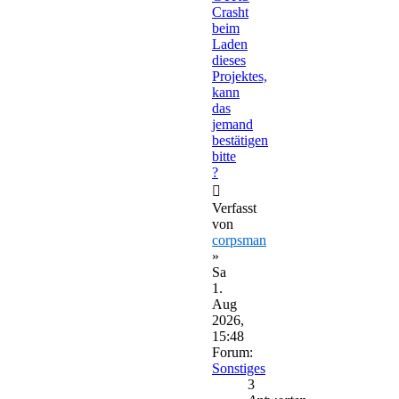
Crasht
beim
Laden
dieses
Projektes,
kann
das
jemand
bestätigen
bitte
?
Verfasst
von
corpsman
»
Sa
1.
Aug
2026,
15:48
Forum:
Sonstiges
3