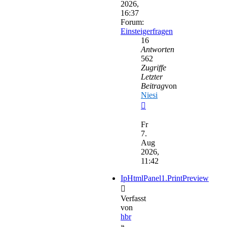
2026,
16:37
Forum:
Einsteigerfragen
16
Antworten
562
Zugriffe
Letzter
Beitrag
von
Niesi
Neuester
Beitrag
Fr
7.
Aug
2026,
11:42
IpHtmlPanel1.PrintPreview
Verfasst
von
hbr
»