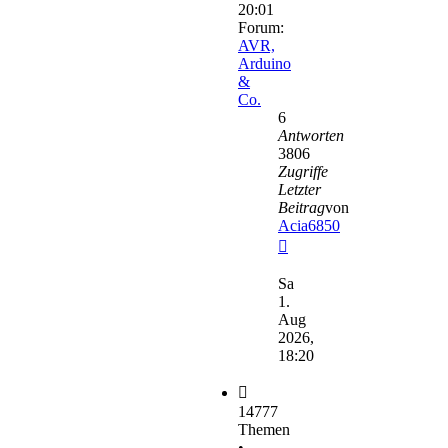
20:01
Forum:
AVR,
Arduino
&
Co.
6
Antworten
3806
Zugriffe
Letzter
Beitrag
von
Acia6850
Neuester
Beitrag
Sa
1.
Aug
2026,
18:20
14777
Themen
•