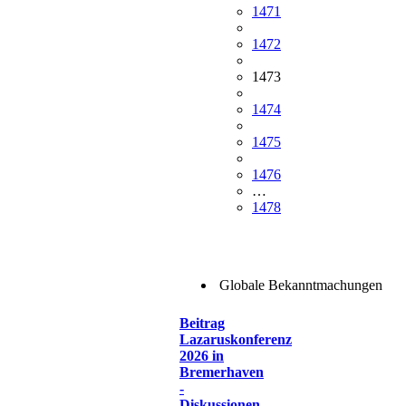
1471
1472
1473
1474
1475
1476
…
1478
Globale Bekanntmachungen
Beitrag
Lazaruskonferenz
2026 in
Bremerhaven
-
Diskussionen