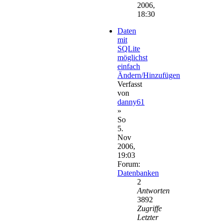
2006,
18:30
Daten
mit
SQLite
möglichst
einfach
Ändern/Hinzufügen
Verfasst
von
danny61
»
So
5.
Nov
2006,
19:03
Forum:
Datenbanken
2
Antworten
3892
Zugriffe
Letzter