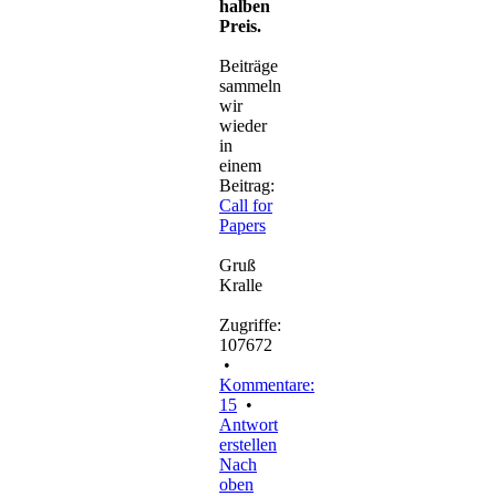
halben
Preis.
Beiträge
sammeln
wir
wieder
in
einem
Beitrag:
Call for
Papers
Gruß
Kralle
Zugriffe:
107672
•
Kommentare:
15
•
Antwort
erstellen
Nach
oben