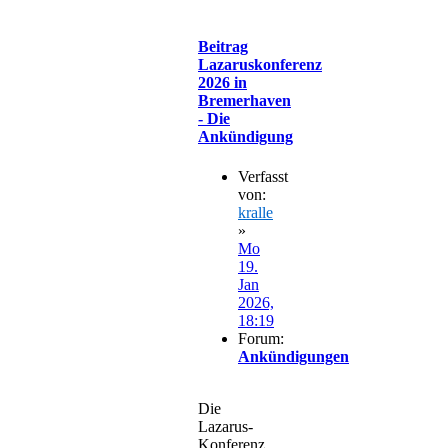
Beitrag
Lazaruskonferenz
2026 in
Bremerhaven
- Die
Ankündigung
Verfasst
von:
kralle
»
Mo
19.
Jan
2026,
18:19
Forum:
Ankündigungen
Die
Lazarus-
Konferenz