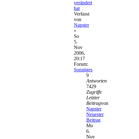
verändert
hat
Verfasst
von
Napster
»
So
5.
Nov
2006,
20:17
Forum:
Sonstiges
9
Antworten
7429
Zugriffe
Letzter
Beitrag
von
Napster
Neuester
Beitrag
Mo
6.
Nov