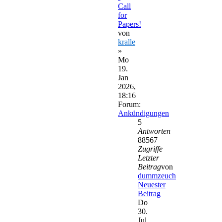
Call
for
Papers!
von
kralle
»
Mo
19.
Jan
2026,
18:16
Forum:
Ankündigungen
5
Antworten
88567
Zugriffe
Letzter
Beitrag
von
dummzeuch
Neuester
Beitrag
Do
30.
Jul