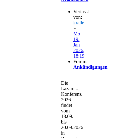
Verfasst
von:
kralle
»
Mo
19.
Jan
2026,
18:19
Forum:
Ankündigungen
Die
Lazarus-
Konferenz
2026
findet
vom
18.09.
bis
20.09.2026
in