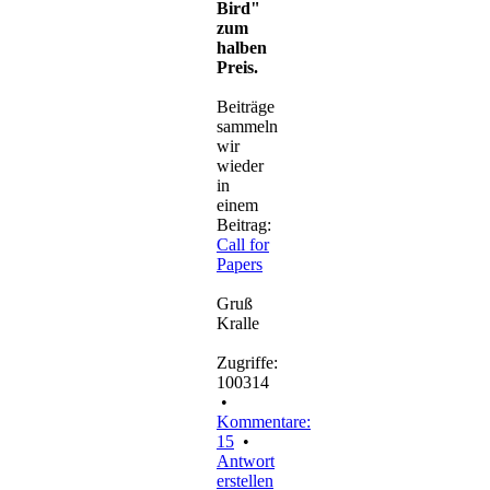
Bird"
zum
halben
Preis.
Beiträge
sammeln
wir
wieder
in
einem
Beitrag:
Call for
Papers
Gruß
Kralle
Zugriffe:
100314
•
Kommentare:
15
•
Antwort
erstellen