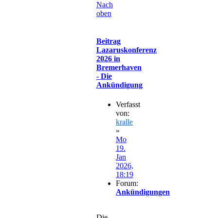
Nach
oben
Beitrag
Lazaruskonferenz
2026 in
Bremerhaven
- Die
Ankündigung
Verfasst
von:
kralle
»
Mo
19.
Jan
2026,
18:19
Forum:
Ankündigungen
Die