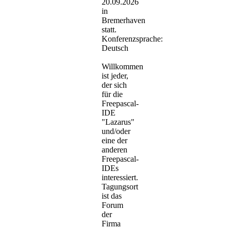
20.09.2026
in
Bremerhaven
statt.
Konferenzsprache:
Deutsch
Willkommen
ist jeder,
der sich
für die
Freepascal-
IDE
"Lazarus"
und/oder
eine der
anderen
Freepascal-
IDEs
interessiert.
Tagungsort
ist das
Forum
der
Firma