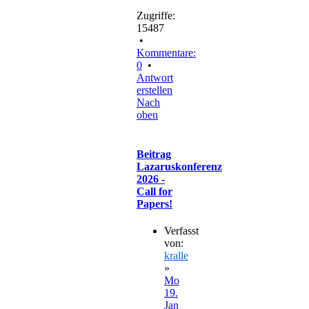
Zugriffe:
15487
•
Kommentare:
0
•
Antwort
erstellen
Nach
oben
Beitrag
Lazaruskonferenz
2026 -
Call for
Papers!
Verfasst
von:
kralle
»
Mo
19.
Jan