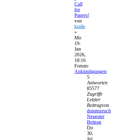
Call
for
Papers!
von
kralle
»
Mo
19.
Jan
2026,
18:16
Forum:
Ankündigungen
5
Antworten
85577
Zugriffe
Letzter
Beitrag
von
dummzeuch
Neuester
Beitrag
Do
30.
Jul