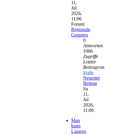
11.
Jul
2026,
11:06
Forum:
Regionale
Gruppen
0
Antworten
1066
Zugriffe
Letzter
Beitrag
von
kralle
Neuester
Beitrag
Sa
11.
Jul
2026,
11:06
Man
kann
Lazarus