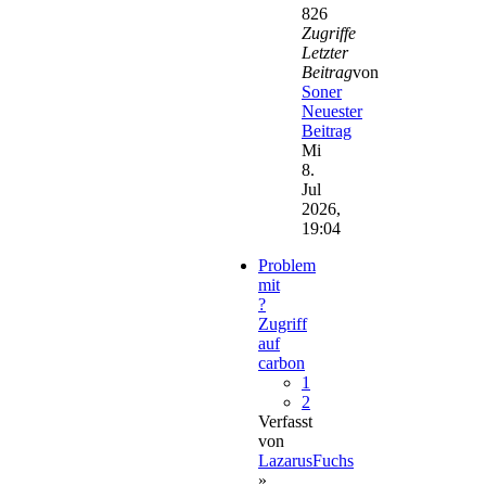
826
Zugriffe
Letzter
Beitrag
von
Soner
Neuester
Beitrag
Mi
8.
Jul
2026,
19:04
Problem
mit
?
Zugriff
auf
carbon
1
2
Verfasst
von
LazarusFuchs
»