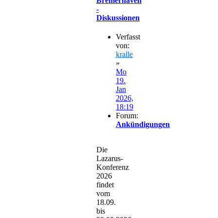
Bremerhaven
-
Diskussionen
Verfasst
von:
kralle
»
Mo
19.
Jan
2026,
18:19
Forum:
Ankündigungen
Die
Lazarus-
Konferenz
2026
findet
vom
18.09.
bis