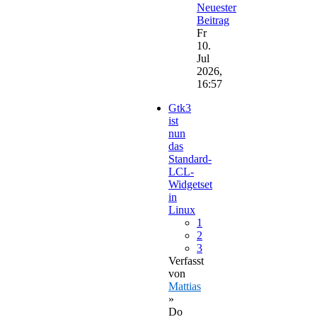
Neuester
Beitrag
Fr
10.
Jul
2026,
16:57
Gtk3
ist
nun
das
Standard-
LCL-
Widgetset
in
Linux
1
2
3
Verfasst
von
Mattias
»
Do