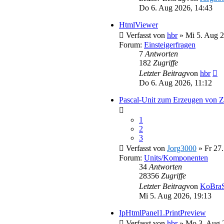
Do 6. Aug 2026, 14:43
HtmlViewer
Verfasst von
hbr
» Mi 5. Aug 2
Forum:
Einsteigerfragen
7
Antworten
182
Zugriffe
Ne
Letzter Beitrag
von
hbr
Be
Do 6. Aug 2026, 11:12
Pascal-Unit zum Erzeugen v
1
2
3
Verfasst von
Jorg3000
» Fr 27.
Forum:
Units/Komponenten
34
Antworten
28356
Zugriffe
Letzter Beitrag
von
KoBraS
Mi 5. Aug 2026, 19:13
IpHtmlPanel1.PrintPreview
Verfasst von
hbr
» Mo 3. Aug 