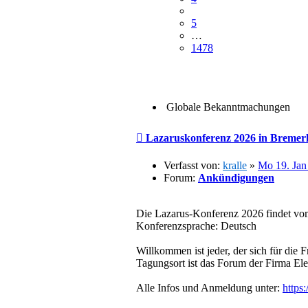
5
…
1478
Globale Bekanntmachungen
Beitrag
Lazaruskonferenz 2026 in Bremerh
Verfasst von:
kralle
»
Mo 19. Jan
Forum:
Ankündigungen
Die Lazarus-Konferenz 2026 findet vom
Konferenzsprache: Deutsch
Willkommen ist jeder, der sich für die 
Tagungsort ist das Forum der Firma El
Alle Infos und Anmeldung unter:
https