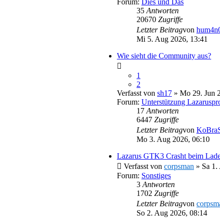
Forum:
Dies und Das
35
Antworten
20670
Zugriffe
Letzter Beitrag
von
hum4n0
Mi 5. Aug 2026, 13:41
Wie sieht die Community aus?
1
2
Verfasst von
sh17
» Mo 29. Jun 2
Forum:
Unterstützung Lazaruspro
17
Antworten
6447
Zugriffe
Letzter Beitrag
von
KoBraS
Mo 3. Aug 2026, 06:10
Lazarus GTK3 Crasht beim Laden 
Verfasst von
corpsman
» Sa 1.
Forum:
Sonstiges
3
Antworten
1702
Zugriffe
Letzter Beitrag
von
corpsm
So 2. Aug 2026, 08:14