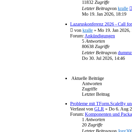
11832
Zugriffe
Letzter Beitrag
von
kralle
Mo 19. Jan 2026, 18:19
Lazaruskonferenz 2026 - Call for
von
kralle
» Mo 19. Jan 2026, 
Forum:
Ankündigungen
5
Antworten
80638
Zugriffe
Letzter Beitrag
von
dummz
Do 30. Jul 2026, 14:46
Aktuelle Beiträge
Antworten
Zugriffe
Letzter Beitrag
Probleme mit TForm.ScaleBy u
Verfasst von
GLR
» Do 6. Aug 2
Forum:
Komponenten und Packa
1
Antworten
20
Zugriffe
Letzter Beitrag
von
Jorg30