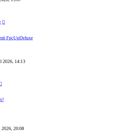
Neuester
z
Beitrag
k mit FpcUpDeluxe
l 2026, 14:13
Neuester
Beitrag
h?
 2026, 20:08