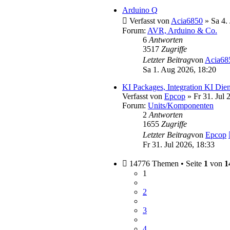
Arduino Q
Verfasst von
Acia6850
» Sa 4. 
Forum:
AVR, Arduino & Co.
6
Antworten
3517
Zugriffe
Letzter Beitrag
von
Acia68
Sa 1. Aug 2026, 18:20
KI Packages, Integration KI Dien
Verfasst von
Epcop
» Fr 31. Jul 
Forum:
Units/Komponenten
2
Antworten
1655
Zugriffe
Letzter Beitrag
von
Epcop
Fr 31. Jul 2026, 18:33
14776 Themen • Seite
1
von
1
1
2
3
4