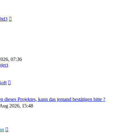
Neuester
id3
Beitrag
026, 07:36
ject
Neuester
oft
Beitrag
dieses Projektes, kann das jemand bestätigen bitte ?
 Aug 2026, 15:48
Neuester
an
Beitrag