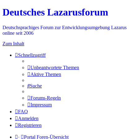
Deutsches Lazarusforum
Deutschsprachiges Forum zur Entwicklungsumgebung Lazarus
online seit 2006
Zum Inhalt
Schnellzugriff
Unbeantwortete Themen
Aktive Themen
Suche
Forums-Regeln
Impressum
FAQ
Anmelden
Registrieren
·
Portal
Foren-Übersicht