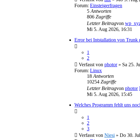
Forum:
Einsteigerfragen
5
Antworten
806
Zugriffe
Letzter Beitrag
von
wp_xy
Mi 5. Aug 2026, 16:31
Error bei Intstallation von Trun
1
2
Verfasst von
photor
» Sa 25. Ju
Forum:
Linux
18
Antworten
10254
Zugriffe
Letzter Beitrag
von
photor
Mi 5. Aug 2026, 15:45
Welches Programm fehlt uns noc
1
2
3
Verfasst von
Niesi
» Do 30. Jul