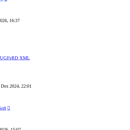
Beitrag
026, 16:37
uester
itrag
on ZUGFeRD XML
 Dez 2024, 22:01
Neuester
oft
Beitrag
2026, 15:07