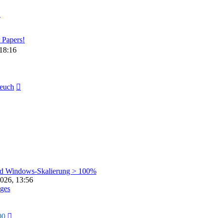
Neuester
Beitrag
 Papers!
18:16
Neuester
euch
Beitrag
nd Windows-Skalierung > 100%
026, 13:56
ges
Neuester
00