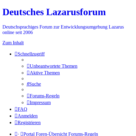
Deutsches Lazarusforum
Deutschsprachiges Forum zur Entwicklungsumgebung Lazarus
online seit 2006
Zum Inhalt
Schnellzugriff
Unbeantwortete Themen
Aktive Themen
Suche
Forums-Regeln
Impressum
FAQ
Anmelden
Registrieren
·
Portal
Foren-Übersicht
Forums-Regeln