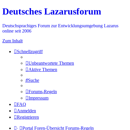
Deutsches Lazarusforum
Deutschsprachiges Forum zur Entwicklungsumgebung Lazarus
online seit 2006
Zum Inhalt
Schnellzugriff
Unbeantwortete Themen
Aktive Themen
Suche
Forums-Regeln
Impressum
FAQ
Anmelden
Registrieren
·
Portal
Foren-Übersicht
Forums-Regeln