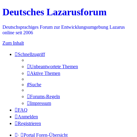
Deutsches Lazarusforum
Deutschsprachiges Forum zur Entwicklungsumgebung Lazarus
online seit 2006
Zum Inhalt
Schnellzugriff
Unbeantwortete Themen
Aktive Themen
Suche
Forums-Regeln
Impressum
FAQ
Anmelden
Registrieren
·
Portal
Foren-Übersicht