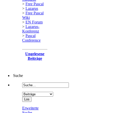
>
Free Pascal
>
Lazarus
>
Free Pascal
Wiki
>
EN Forum
>
Lazarus-
Konferenz
>
Pascal
Conference
Ungelesene
Beiträge
Suche
Erweiterte
Suche