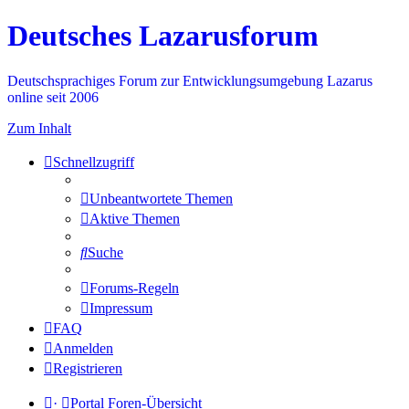
Deutsches Lazarusforum
Deutschsprachiges Forum zur Entwicklungsumgebung Lazarus
online seit 2006
Zum Inhalt
Schnellzugriff
Unbeantwortete Themen
Aktive Themen
Suche
Forums-Regeln
Impressum
FAQ
Anmelden
Registrieren
·
Portal
Foren-Übersicht