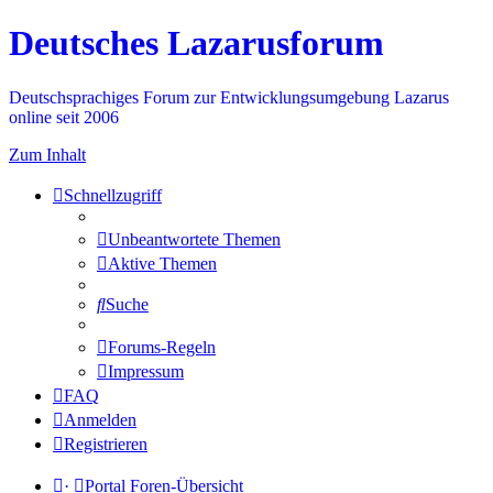
Deutsches Lazarusforum
Deutschsprachiges Forum zur Entwicklungsumgebung Lazarus
online seit 2006
Zum Inhalt
Schnellzugriff
Unbeantwortete Themen
Aktive Themen
Suche
Forums-Regeln
Impressum
FAQ
Anmelden
Registrieren
·
Portal
Foren-Übersicht