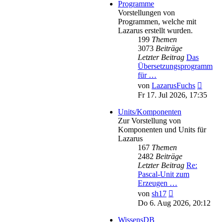
Programme
Vorstellungen von
Programmen, welche mit
Lazarus erstellt wurden.
199
Themen
3073
Beiträge
Letzter Beitrag
Das
Übersetzungsprogramm
für …
Neues
von
LazarusFuchs
Beitra
Fr 17. Jul 2026, 17:35
Units/Komponenten
Zur Vorstellung von
Komponenten und Units für
Lazarus
167
Themen
2482
Beiträge
Letzter Beitrag
Re:
Pascal-Unit zum
Erzeugen …
Neuester
von
sh17
Beitrag
Do 6. Aug 2026, 20:12
WissensDB