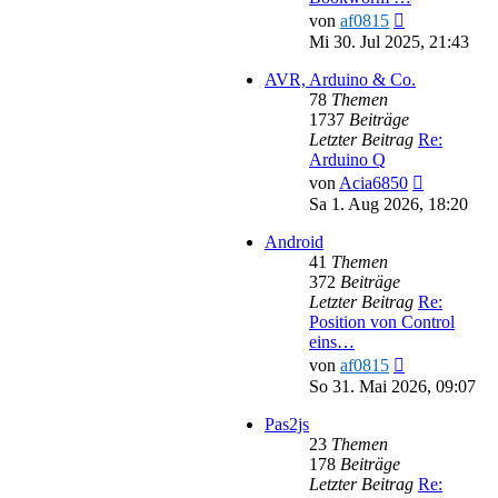
Neuester
von
af0815
Beitrag
Mi 30. Jul 2025, 21:43
AVR, Arduino & Co.
78
Themen
1737
Beiträge
Letzter Beitrag
Re:
Arduino Q
Neuester
von
Acia6850
Beitrag
Sa 1. Aug 2026, 18:20
Android
41
Themen
372
Beiträge
Letzter Beitrag
Re:
Position von Control
eins…
Neuester
von
af0815
Beitrag
So 31. Mai 2026, 09:07
Pas2js
23
Themen
178
Beiträge
Letzter Beitrag
Re: