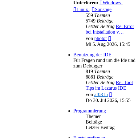
Unterforen:
Windows
,
Linux
,
Sonstige
559
Themen
5749
Beiträge
Letzter Beitrag
Re: Error
bei Intstallation v…
Neuester
von
photor
Beitrag
Mi 5. Aug 2026, 15:45
Benutzung der IDE
Für Fragen rund um die Ide und
zum Debugger
819
Themen
6861
Beiträge
Letzter Beitrag
Re: Tool
Tips im Lazarus IDE
Neuester
von
af0815
Beitrag
Do 30. Jul 2026, 15:55
Programmierung
Themen
Beiträge
Letzter Beitrag
Einsteigerfragen