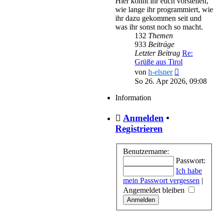
Hier könnt ihr euch vorstellen,
wie lange ihr programmiert, wie
ihr dazu gekommen seit und
was ihr sonst noch so macht.
132
Themen
933
Beiträge
Letzter Beitrag
Re:
Grüße aus Tirol
Neuester
von
h-elsner
Beitrag
So 26. Apr 2026, 09:08
Information
Anmelden
•
Registrieren
Benutzername:
Passwort:
Ich habe
mein Passwort vergessen
|
Angemeldet bleiben