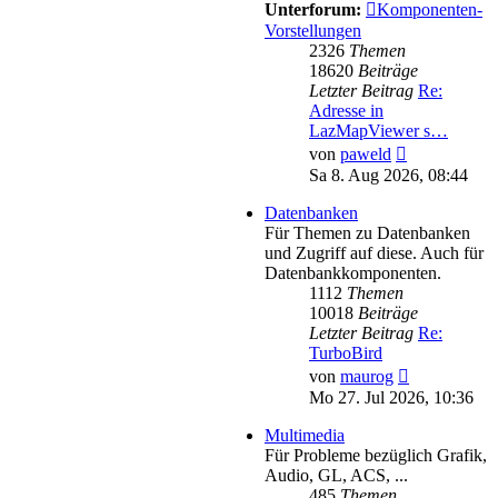
Unterforum:
Komponenten-
Vorstellungen
2326
Themen
18620
Beiträge
Letzter Beitrag
Re:
Adresse in
LazMapViewer s…
Neuester
von
paweld
Beitrag
Sa 8. Aug 2026, 08:44
Datenbanken
Für Themen zu Datenbanken
und Zugriff auf diese. Auch für
Datenbankkomponenten.
1112
Themen
10018
Beiträge
Letzter Beitrag
Re:
TurboBird
Neuester
von
maurog
Beitrag
Mo 27. Jul 2026, 10:36
Multimedia
Für Probleme bezüglich Grafik,
Audio, GL, ACS, ...
485
Themen