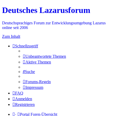
Deutsches Lazarusforum
Deutschsprachiges Forum zur Entwicklungsumgebung Lazarus
online seit 2006
Zum Inhalt
Schnellzugriff
Unbeantwortete Themen
Aktive Themen
Suche
Forums-Regeln
Impressum
FAQ
Anmelden
Registrieren
·
Portal
Foren-Übersicht