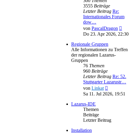
300
Themen
3555
Beiträge
Letzter Beitrag
Re:
Internationales Forum
dow…
Neues
von
PascalDragon
Beitra
Do 23. Apr 2026, 22:30
Regionale Gruppen
Alle Informationen zu Treffen
der regionalen Lazarus-
Gruppen
76
Themen
960
Beiträge
Letzter Beitrag
Re: 52.
Stuttgarter Lazarustr…
Neuester
von
Linkat
Beitrag
Sa 11. Jul 2026, 19:51
Lazarus-IDE
Themen
Beiträge
Letzter Beitrag
Installation