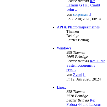
Letzter Beitrag
Re:
Lazarus GTK3 Crasht
beim …
Neuester
von
corpsman
Beitrag
So 2. Aug 2026, 08:14
API & Plattformspezifisches
Themen
Beiträge
Letzter Beitrag
Windows
298
Themen
2665
Beiträge
Letzter Beitrag
Re: TEdit
Systempopupmenu
erw…
Neuester
von
Zvoni
Beitrag
Fr 12. Jun 2026, 20:24
Linux
358
Themen
3528
Beiträge
Letzter Beitrag
Re:
Fedora 44 und Lazarus