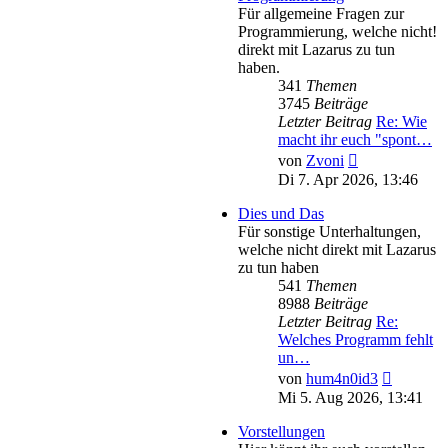
Für allgemeine Fragen zur
Programmierung, welche nicht!
direkt mit Lazarus zu tun
haben.
341
Themen
3745
Beiträge
Letzter Beitrag
Re: Wie
macht ihr euch "spont…
Neuester
von
Zvoni
Beitrag
Di 7. Apr 2026, 13:46
Dies und Das
Für sonstige Unterhaltungen,
welche nicht direkt mit Lazarus
zu tun haben
541
Themen
8988
Beiträge
Letzter Beitrag
Re:
Welches Programm fehlt
un…
Neuester
von
hum4n0id3
Beitrag
Mi 5. Aug 2026, 13:41
Vorstellungen