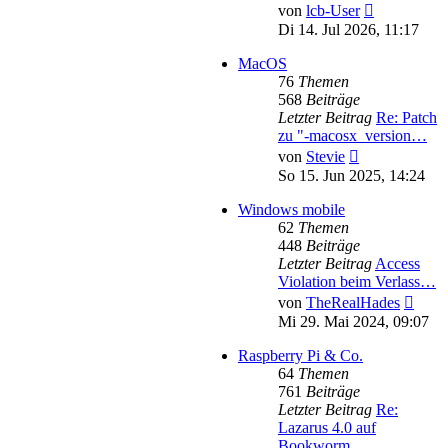
Neuester
von
lcb-User
Beitrag
Di 14. Jul 2026, 11:17
MacOS
76
Themen
568
Beiträge
Letzter Beitrag
Re: Patch
zu "-macosx_version…
Neuester
von
Stevie
Beitrag
So 15. Jun 2025, 14:24
Windows mobile
62
Themen
448
Beiträge
Letzter Beitrag
Access
Violation beim Verlass…
Neues
von
TheRealHades
Beitr
Mi 29. Mai 2024, 09:07
Raspberry Pi & Co.
64
Themen
761
Beiträge
Letzter Beitrag
Re:
Lazarus 4.0 auf
Bookworm …