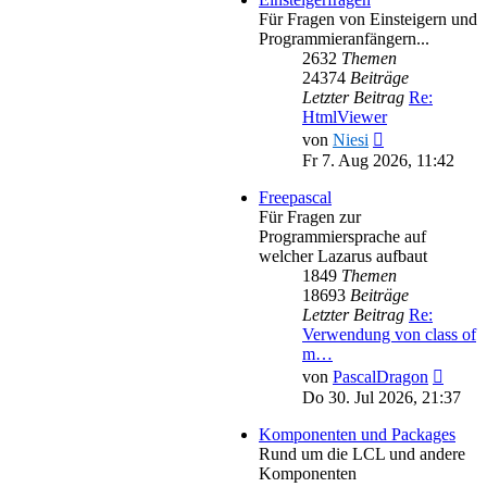
Für Fragen von Einsteigern und
Programmieranfängern...
2632
Themen
24374
Beiträge
Letzter Beitrag
Re:
HtmlViewer
Neuester
von
Niesi
Beitrag
Fr 7. Aug 2026, 11:42
Freepascal
Für Fragen zur
Programmiersprache auf
welcher Lazarus aufbaut
1849
Themen
18693
Beiträge
Letzter Beitrag
Re:
Verwendung von class of
m…
Neues
von
PascalDragon
Beitra
Do 30. Jul 2026, 21:37
Komponenten und Packages
Rund um die LCL und andere
Komponenten