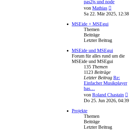
pas2js und node
Neuester
von
Mathias
Beitrag
Sa 22. Mär 2025, 12:38
MSEide + MSEgui
Themen
Beiträge
Letzter Beitrag
MSEide und MSEgui
Forum für alles rund um die
MSEide und MSEgui
135
Themen
1123
Beiträge
Letzter Beitrag
Re:
Einfacher Musikplayer
bas…
Neu
von
Roland Chastain
Bei
Do 25. Jun 2026, 04:39
Projekte
Themen
Beiträge
Letzter Beitrag