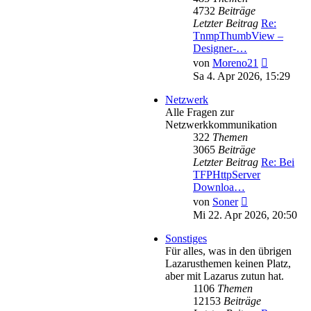
4732
Beiträge
Letzter Beitrag
Re:
TnmpThumbView –
Designer-…
Neuester
von
Moreno21
Beitrag
Sa 4. Apr 2026, 15:29
Netzwerk
Alle Fragen zur
Netzwerkkommunikation
322
Themen
3065
Beiträge
Letzter Beitrag
Re: Bei
TFPHttpServer
Downloa…
Neuester
von
Soner
Beitrag
Mi 22. Apr 2026, 20:50
Sonstiges
Für alles, was in den übrigen
Lazarusthemen keinen Platz,
aber mit Lazarus zutun hat.
1106
Themen
12153
Beiträge