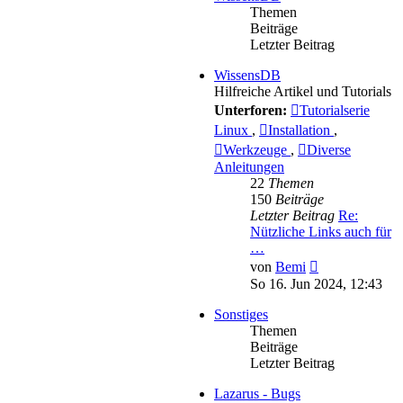
Themen
Beiträge
Letzter Beitrag
WissensDB
Hilfreiche Artikel und Tutorials
Unterforen:
Tutorialserie
Linux
,
Installation
,
Werkzeuge
,
Diverse
Anleitungen
22
Themen
150
Beiträge
Letzter Beitrag
Re:
Nützliche Links auch für
…
Neuester
von
Bemi
Beitrag
So 16. Jun 2024, 12:43
Sonstiges
Themen
Beiträge
Letzter Beitrag
Lazarus - Bugs