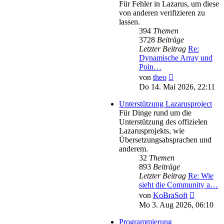
Für Fehler in Lazarus, um diese
von anderen verifizieren zu
lassen.
394
Themen
3728
Beiträge
Letzter Beitrag
Re:
Dynamische Array und
Poin…
Neuester
von
theo
Beitrag
Do 14. Mai 2026, 22:11
Unterstützung Lazarusproject
Für Dinge rund um die
Unterstützung des offizielen
Lazarusprojekts, wie
Übersetzungsabsprachen und
anderem.
32
Themen
893
Beiträge
Letzter Beitrag
Re: Wie
sieht die Community a…
Neuester
von
KoBraSoft
Beitrag
Mo 3. Aug 2026, 06:10
Programmierung