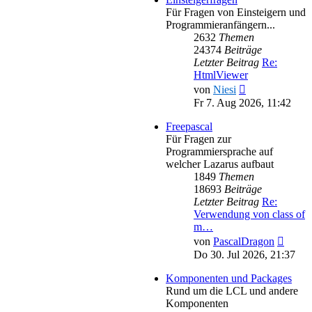
Für Fragen von Einsteigern und
Programmieranfängern...
2632
Themen
24374
Beiträge
Letzter Beitrag
Re:
HtmlViewer
Neuester
von
Niesi
Beitrag
Fr 7. Aug 2026, 11:42
Freepascal
Für Fragen zur
Programmiersprache auf
welcher Lazarus aufbaut
1849
Themen
18693
Beiträge
Letzter Beitrag
Re:
Verwendung von class of
m…
Neues
von
PascalDragon
Beitra
Do 30. Jul 2026, 21:37
Komponenten und Packages
Rund um die LCL und andere
Komponenten