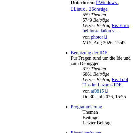
Unterforen:
Windows
,
Linux
,
Sonstige
559
Themen
5749
Beiträge
Letzter Beitrag
Re: Error
bei Intstallation v…
Neuester
von
photor
Beitrag
Mi 5. Aug 2026, 15:45
Benutzung der IDE
Für Fragen rund um die Ide und
zum Debugger
819
Themen
6861
Beiträge
Letzter Beitrag
Re: Tool
Tips im Lazarus IDE
Neuester
von
af0815
Beitrag
Do 30. Jul 2026, 15:55
Programmierung
Themen
Beiträge
Letzter Beitrag
Einsteigerfragen