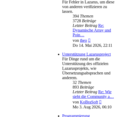
Für Fehler in Lazarus, um diese
von anderen verifizieren zu
lassen.
394
Themen
3728
Beiträge
Letzter Beitrag
Re:
Dynamische Array und
Poin…
Neuester
von
theo
Beitrag
Do 14. Mai 2026, 22:11
Unterstützung Lazarusproject
Für Dinge rund um die
Unterstützung des offizielen
Lazarusprojekts, wie
Übersetzungsabsprachen und
anderem.
32
Themen
893
Beiträge
Letzter Beitrag
Re: Wie
sieht die Community a…
Neuester
von
KoBraSoft
Beitrag
Mo 3. Aug 2026, 06:10
Programmierung