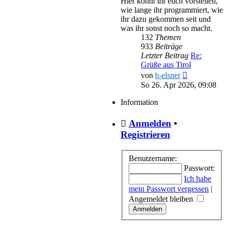
Hier könnt ihr euch vorstellen,
wie lange ihr programmiert, wie
ihr dazu gekommen seit und
was ihr sonst noch so macht.
132
Themen
933
Beiträge
Letzter Beitrag
Re:
Grüße aus Tirol
Neuester
von
h-elsner
Beitrag
So 26. Apr 2026, 09:08
Information
Anmelden
•
Registrieren
Benutzername:
Passwort:
Ich habe
mein Passwort vergessen
|
Angemeldet bleiben