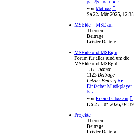
pas2js und node
Neuester
von
Mathias
Beitrag
Sa 22. Mär 2025, 12:38
MSEide + MSEgui
Themen
Beiträge
Letzter Beitrag
MSEide und MSEgui
Forum für alles rund um die
MSEide und MSEgui
135
Themen
1123
Beiträge
Letzter Beitrag
Re:
Einfacher Musikplayer
bas…
Neu
von
Roland Chastain
Bei
Do 25. Jun 2026, 04:39
Projekte
Themen
Beiträge
Letzter Beitrag