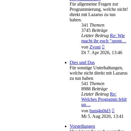
Für allgemeine Fragen zur
Programmierung, welche nicht!
direkt mit Lazarus zu tun
haben.
341
Themen
3745
Beiträge
Letzter Beitrag
Re: Wie
macht ihr euch "spont…
Neuester
von
Zvoni
Beitrag
Di 7. Apr 2026, 13:46
Dies und Das
Für sonstige Unterhaltungen,
welche nicht direkt mit Lazarus
zu tun haben
541
Themen
8988
Beiträge
Letzter Beitrag
Re:
Welches Programm fehlt
un…
Neuester
von
hum4n0id3
Beitrag
Mi 5. Aug 2026, 13:41
Vorstellungen