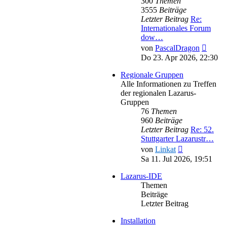
300
Themen
3555
Beiträge
Letzter Beitrag
Re:
Internationales Forum
dow…
Neues
von
PascalDragon
Beitra
Do 23. Apr 2026, 22:30
Regionale Gruppen
Alle Informationen zu Treffen
der regionalen Lazarus-
Gruppen
76
Themen
960
Beiträge
Letzter Beitrag
Re: 52.
Stuttgarter Lazarustr…
Neuester
von
Linkat
Beitrag
Sa 11. Jul 2026, 19:51
Lazarus-IDE
Themen
Beiträge
Letzter Beitrag
Installation