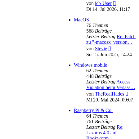
Neuester
von
lcb-User
Beitrag
Di 14. Jul 2026, 11:17
MacOS
76
Themen
568
Beiträge
Letzter Beitrag
Re: Patch
zu "-macosx_version…
Neuester
von
Stevie
Beitrag
So 15. Jun 2025, 14:24
Windows mobile
62
Themen
448
Beiträge
Letzter Beitrag
Access
Violation beim Verlass…
Neues
von
TheRealHades
Beitr
Mi 29. Mai 2024, 09:07
Raspberry Pi & Co.
64
Themen
761
Beiträge
Letzter Beitrag
Re:
Lazarus 4.0 auf
Bookworm …