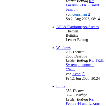
Letzter Beitrag
Re:
Lazarus GTK3 Crasht
beim …
Neuester
von
corpsman
Beitrag
So 2. Aug 2026, 08:14
API & Plattformspezifisches
Themen
Beiträge
Letzter Beitrag
Windows
298
Themen
2665
Beiträge
Letzter Beitrag
Re: TEdit
Systempopupmenu
erw…
Neuester
von
Zvoni
Beitrag
Fr 12. Jun 2026, 20:24
Linux
358
Themen
3528
Beiträge
Letzter Beitrag
Re:
Fedora 44 und Lazarus