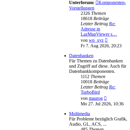
Unterforum:
Komponenten-
Vorstellungen
2326
Themen
18618
Beiträge
Letzter Beitrag
Re:
Adresse in
LazMapViewer s…
Neuester
von
wp_xyz
Beitrag
Fr 7. Aug 2026, 20:23
Datenbanken
Für Themen zu Datenbanken
und Zugriff auf diese. Auch für
Datenbankkomponenten.
1112
Themen
10018
Beiträge
Letzter Beitrag
Re:
TurboBird
Neuester
von
maurog
Beitrag
Mo 27. Jul 2026, 10:36
Multimedia
Für Probleme bezüglich Grafik,
Audio, GL, ACS, ...
485
Themen