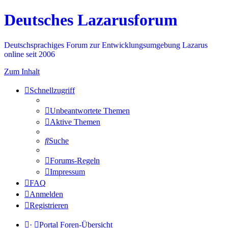
Deutsches Lazarusforum
Deutschsprachiges Forum zur Entwicklungsumgebung Lazarus
online seit 2006
Zum Inhalt
Schnellzugriff
Unbeantwortete Themen
Aktive Themen
Suche
Forums-Regeln
Impressum
FAQ
Anmelden
Registrieren
·
Portal
Foren-Übersicht