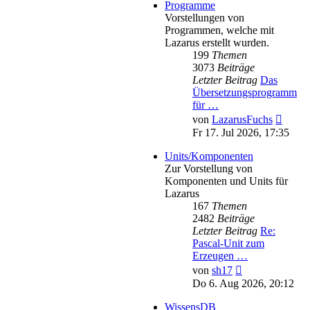
Programme
Vorstellungen von
Programmen, welche mit
Lazarus erstellt wurden.
199
Themen
3073
Beiträge
Letzter Beitrag
Das
Übersetzungsprogramm
für …
Neues
von
LazarusFuchs
Beitra
Fr 17. Jul 2026, 17:35
Units/Komponenten
Zur Vorstellung von
Komponenten und Units für
Lazarus
167
Themen
2482
Beiträge
Letzter Beitrag
Re:
Pascal-Unit zum
Erzeugen …
Neuester
von
sh17
Beitrag
Do 6. Aug 2026, 20:12
WissensDB