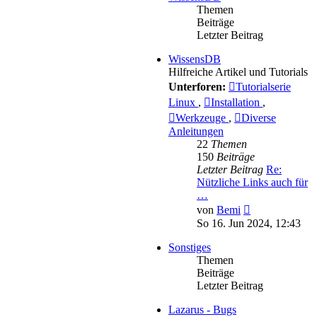
Themen
Beiträge
Letzter Beitrag
WissensDB
Hilfreiche Artikel und Tutorials
Unterforen:
Tutorialserie
Linux
,
Installation
,
Werkzeuge
,
Diverse
Anleitungen
22
Themen
150
Beiträge
Letzter Beitrag
Re:
Nützliche Links auch für
…
Neuester
von
Bemi
Beitrag
So 16. Jun 2024, 12:43
Sonstiges
Themen
Beiträge
Letzter Beitrag
Lazarus - Bugs