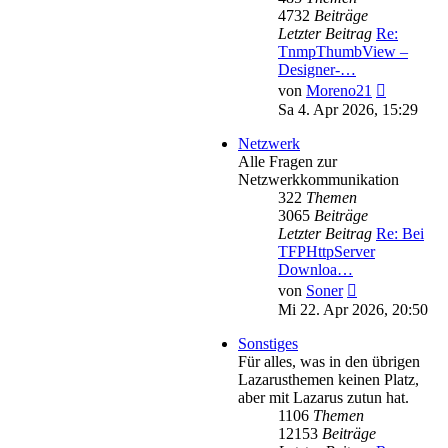
4732
Beiträge
Letzter Beitrag
Re:
TnmpThumbView –
Designer-…
Neuester
von
Moreno21
Beitrag
Sa 4. Apr 2026, 15:29
Netzwerk
Alle Fragen zur
Netzwerkkommunikation
322
Themen
3065
Beiträge
Letzter Beitrag
Re: Bei
TFPHttpServer
Downloa…
Neuester
von
Soner
Beitrag
Mi 22. Apr 2026, 20:50
Sonstiges
Für alles, was in den übrigen
Lazarusthemen keinen Platz,
aber mit Lazarus zutun hat.
1106
Themen
12153
Beiträge