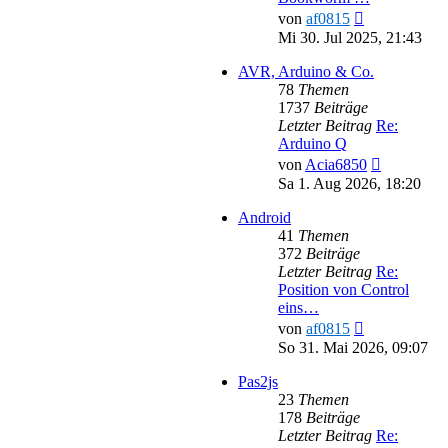
Neuester
von
af0815
Beitrag
Mi 30. Jul 2025, 21:43
AVR, Arduino & Co.
78
Themen
1737
Beiträge
Letzter Beitrag
Re:
Arduino Q
Neuester
von
Acia6850
Beitrag
Sa 1. Aug 2026, 18:20
Android
41
Themen
372
Beiträge
Letzter Beitrag
Re:
Position von Control
eins…
Neuester
von
af0815
Beitrag
So 31. Mai 2026, 09:07
Pas2js
23
Themen
178
Beiträge
Letzter Beitrag
Re: