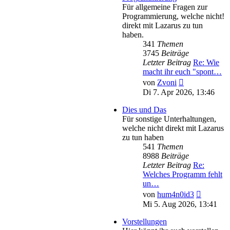
Für allgemeine Fragen zur
Programmierung, welche nicht!
direkt mit Lazarus zu tun
haben.
341
Themen
3745
Beiträge
Letzter Beitrag
Re: Wie
macht ihr euch "spont…
Neuester
von
Zvoni
Beitrag
Di 7. Apr 2026, 13:46
Dies und Das
Für sonstige Unterhaltungen,
welche nicht direkt mit Lazarus
zu tun haben
541
Themen
8988
Beiträge
Letzter Beitrag
Re:
Welches Programm fehlt
un…
Neuester
von
hum4n0id3
Beitrag
Mi 5. Aug 2026, 13:41
Vorstellungen