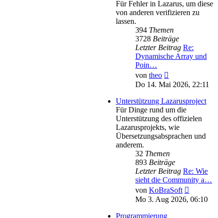
Für Fehler in Lazarus, um diese
von anderen verifizieren zu
lassen.
394
Themen
3728
Beiträge
Letzter Beitrag
Re:
Dynamische Array und
Poin…
Neuester
von
theo
Beitrag
Do 14. Mai 2026, 22:11
Unterstützung Lazarusproject
Für Dinge rund um die
Unterstützung des offizielen
Lazarusprojekts, wie
Übersetzungsabsprachen und
anderem.
32
Themen
893
Beiträge
Letzter Beitrag
Re: Wie
sieht die Community a…
Neuester
von
KoBraSoft
Beitrag
Mo 3. Aug 2026, 06:10
Programmierung