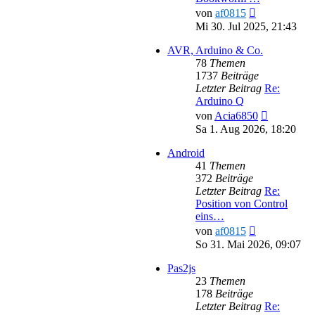
Neuester
von
af0815
Beitrag
Mi 30. Jul 2025, 21:43
AVR, Arduino & Co.
78
Themen
1737
Beiträge
Letzter Beitrag
Re:
Arduino Q
Neuester
von
Acia6850
Beitrag
Sa 1. Aug 2026, 18:20
Android
41
Themen
372
Beiträge
Letzter Beitrag
Re:
Position von Control
eins…
Neuester
von
af0815
Beitrag
So 31. Mai 2026, 09:07
Pas2js
23
Themen
178
Beiträge
Letzter Beitrag
Re: