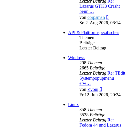
Letzter Beitrag
Re:
Lazarus GTK3 Crasht
beim …
Neuester
von
corpsman
Beitrag
So 2. Aug 2026, 08:14
API & Plattformspezifisches
Themen
Beiträge
Letzter Beitrag
Windows
298
Themen
2665
Beiträge
Letzter Beitrag
Re: TEdit
Systempopupmenu
erw…
Neuester
von
Zvoni
Beitrag
Fr 12. Jun 2026, 20:24
Linux
358
Themen
3528
Beiträge
Letzter Beitrag
Re:
Fedora 44 und Lazarus