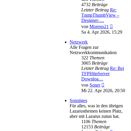
4732
Beiträge
Letzter Beitrag
Re:
TnmpThumbView –
Designer-…
Neuester
von
Moreno21
Beitrag
Sa 4. Apr 2026, 15:29
Netzwerk
Alle Fragen zur
Netzwerkkommunikation
322
Themen
3065
Beiträge
Letzter Beitrag
Re: Bei
TFPHttpServer
Downloa…
Neuester
von
Soner
Beitrag
Mi 22. Apr 2026, 20:50
Sonstiges
Für alles, was in den übrigen
Lazarusthemen keinen Platz,
aber mit Lazarus zutun hat.
1106
Themen
12153
Beiträge