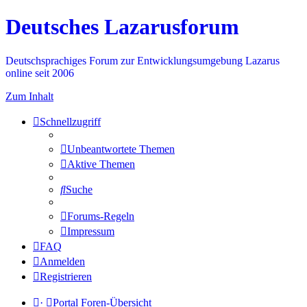
Deutsches Lazarusforum
Deutschsprachiges Forum zur Entwicklungsumgebung Lazarus
online seit 2006
Zum Inhalt
Schnellzugriff
Unbeantwortete Themen
Aktive Themen
Suche
Forums-Regeln
Impressum
FAQ
Anmelden
Registrieren
·
Portal
Foren-Übersicht