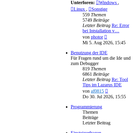
Unterforen:
Windows
,
Linux
,
Sonstige
559
Themen
5749
Beiträge
Letzter Beitrag
Re: Error
bei Intstallation v…
Neuester
von
photor
Beitrag
Mi 5. Aug 2026, 15:45
Benutzung der IDE
Für Fragen rund um die Ide und
zum Debugger
819
Themen
6861
Beiträge
Letzter Beitrag
Re: Tool
Tips im Lazarus IDE
Neuester
von
af0815
Beitrag
Do 30. Jul 2026, 15:55
Programmierung
Themen
Beiträge
Letzter Beitrag
Einsteigerfragen