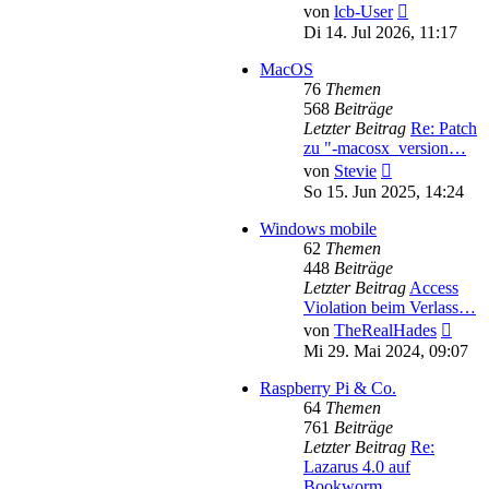
Neuester
von
lcb-User
Beitrag
Di 14. Jul 2026, 11:17
MacOS
76
Themen
568
Beiträge
Letzter Beitrag
Re: Patch
zu "-macosx_version…
Neuester
von
Stevie
Beitrag
So 15. Jun 2025, 14:24
Windows mobile
62
Themen
448
Beiträge
Letzter Beitrag
Access
Violation beim Verlass…
Neues
von
TheRealHades
Beitr
Mi 29. Mai 2024, 09:07
Raspberry Pi & Co.
64
Themen
761
Beiträge
Letzter Beitrag
Re:
Lazarus 4.0 auf
Bookworm …