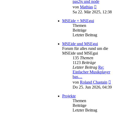
pas2js und node
Neuester
von
Mathias
Beitrag
Sa 22. Mär 2025, 12:38
MSEide + MSEgui
Themen
Beiträge
Letzter Beitrag
MSEide und MSEgui
Forum für alles rund um die
MSEide und MSEgui
135
Themen
1123
Beiträge
Letzter Beitrag
Re:
Einfacher Musikplayer
bas…
Neu
von
Roland Chastain
Bei
Do 25. Jun 2026, 04:39
Projekte
Themen
Beiträge
Letzter Beitrag