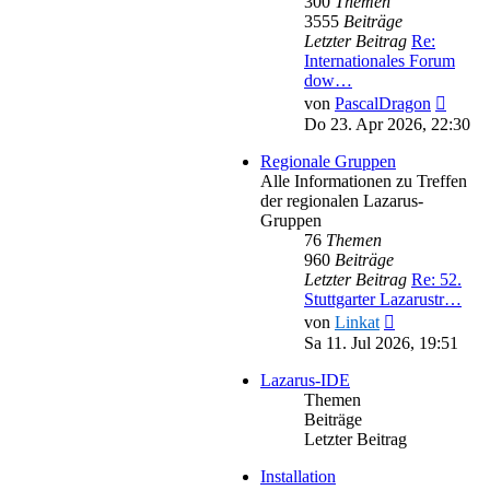
300
Themen
3555
Beiträge
Letzter Beitrag
Re:
Internationales Forum
dow…
Neues
von
PascalDragon
Beitra
Do 23. Apr 2026, 22:30
Regionale Gruppen
Alle Informationen zu Treffen
der regionalen Lazarus-
Gruppen
76
Themen
960
Beiträge
Letzter Beitrag
Re: 52.
Stuttgarter Lazarustr…
Neuester
von
Linkat
Beitrag
Sa 11. Jul 2026, 19:51
Lazarus-IDE
Themen
Beiträge
Letzter Beitrag
Installation