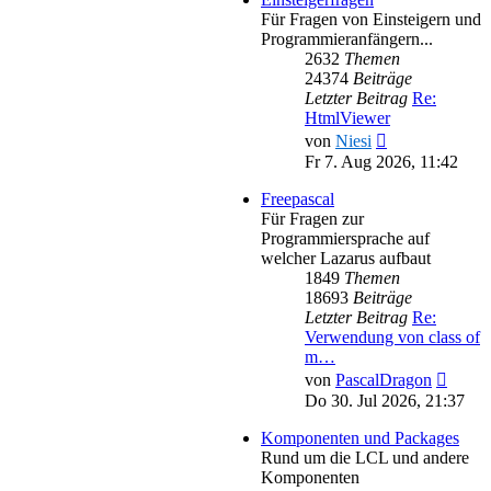
Für Fragen von Einsteigern und
Programmieranfängern...
2632
Themen
24374
Beiträge
Letzter Beitrag
Re:
HtmlViewer
Neuester
von
Niesi
Beitrag
Fr 7. Aug 2026, 11:42
Freepascal
Für Fragen zur
Programmiersprache auf
welcher Lazarus aufbaut
1849
Themen
18693
Beiträge
Letzter Beitrag
Re:
Verwendung von class of
m…
Neues
von
PascalDragon
Beitra
Do 30. Jul 2026, 21:37
Komponenten und Packages
Rund um die LCL und andere
Komponenten