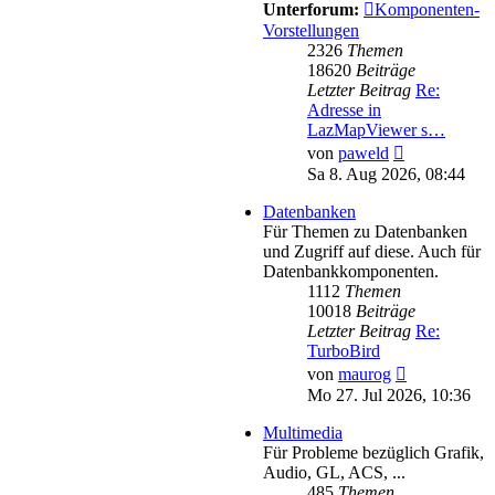
Unterforum:
Komponenten-
Vorstellungen
2326
Themen
18620
Beiträge
Letzter Beitrag
Re:
Adresse in
LazMapViewer s…
Neuester
von
paweld
Beitrag
Sa 8. Aug 2026, 08:44
Datenbanken
Für Themen zu Datenbanken
und Zugriff auf diese. Auch für
Datenbankkomponenten.
1112
Themen
10018
Beiträge
Letzter Beitrag
Re:
TurboBird
Neuester
von
maurog
Beitrag
Mo 27. Jul 2026, 10:36
Multimedia
Für Probleme bezüglich Grafik,
Audio, GL, ACS, ...
485
Themen