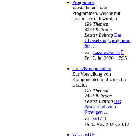
Programme
Vorstellungen von
Programmen, welche mit
Lazarus erstellt wurden.
199
Themen
3073
Beiträge
Letzter Beitrag
Das
Übersetzungsprogramm
für …
Neues
von
LazarusFuchs
Beitra
Fr 17. Jul 2026, 17:35
Units/Komponenten
Zur Vorstellung von
Komponenten und Units für
Lazarus
167
Themen
2482
Beiträge
Letzter Beitrag
Re:
Pascal-Unit zum
Erzeugen …
Neuester
von
sh17
Beitrag
Do 6. Aug 2026, 20:12
WissensDB