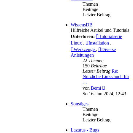
Themen
Beiträge
Letzter Beitrag
WissensDB
Hilfreiche Artikel und Tutorials
Unterforen:
Tutorialserie
Linux
,
Installation
,
Werkzeuge
,
Diverse
Anleitungen
22
Themen
150
Beiträge
Letzter Beitrag
Re:
Nützliche Links auch für
…
Neuester
von
Bemi
Beitrag
So 16. Jun 2024, 12:43
Sonstiges
Themen
Beiträge
Letzter Beitrag
Lazarus - Bugs