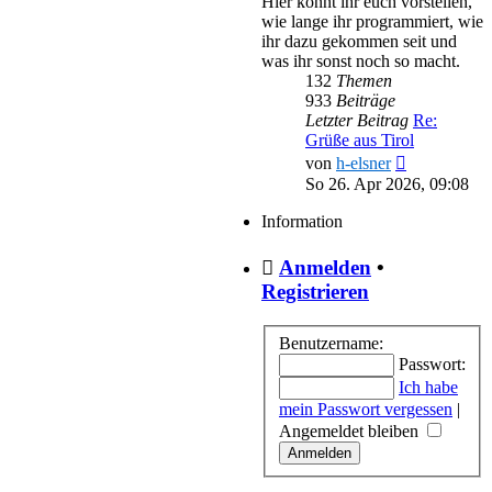
Hier könnt ihr euch vorstellen,
wie lange ihr programmiert, wie
ihr dazu gekommen seit und
was ihr sonst noch so macht.
132
Themen
933
Beiträge
Letzter Beitrag
Re:
Grüße aus Tirol
Neuester
von
h-elsner
Beitrag
So 26. Apr 2026, 09:08
Information
Anmelden
•
Registrieren
Benutzername:
Passwort:
Ich habe
mein Passwort vergessen
|
Angemeldet bleiben