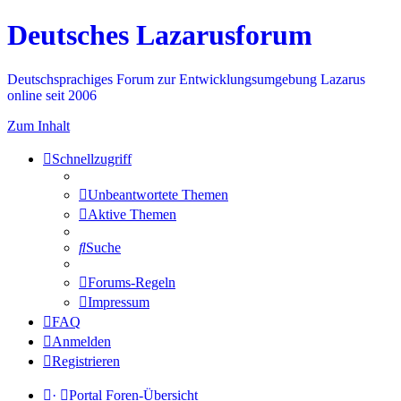
Deutsches Lazarusforum
Deutschsprachiges Forum zur Entwicklungsumgebung Lazarus
online seit 2006
Zum Inhalt
Schnellzugriff
Unbeantwortete Themen
Aktive Themen
Suche
Forums-Regeln
Impressum
FAQ
Anmelden
Registrieren
·
Portal
Foren-Übersicht