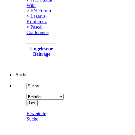
Wiki
>
EN Forum
>
Lazarus-
Konferenz
>
Pascal
Conference
Ungelesene
Beiträge
Suche
Erweiterte
Suche