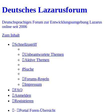
Deutsches Lazarusforum
Deutschsprachiges Forum zur Entwicklungsumgebung Lazarus
online seit 2006
Zum Inhalt
Schnellzugriff
Unbeantwortete Themen
Aktive Themen
Suche
Forums-Regeln
Impressum
FAQ
Anmelden
Registrieren
·
Portal
Foren-Übersicht