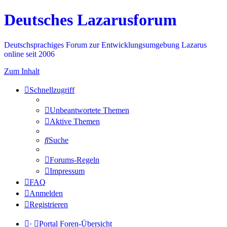
Deutsches Lazarusforum
Deutschsprachiges Forum zur Entwicklungsumgebung Lazarus
online seit 2006
Zum Inhalt
Schnellzugriff
Unbeantwortete Themen
Aktive Themen
Suche
Forums-Regeln
Impressum
FAQ
Anmelden
Registrieren
·
Portal
Foren-Übersicht