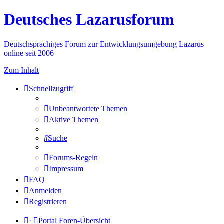
Deutsches Lazarusforum
Deutschsprachiges Forum zur Entwicklungsumgebung Lazarus
online seit 2006
Zum Inhalt
Schnellzugriff
Unbeantwortete Themen
Aktive Themen
Suche
Forums-Regeln
Impressum
FAQ
Anmelden
Registrieren
·
Portal
Foren-Übersicht