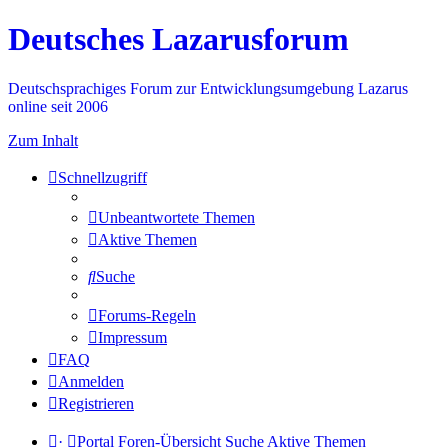
Deutsches Lazarusforum
Deutschsprachiges Forum zur Entwicklungsumgebung Lazarus
online seit 2006
Zum Inhalt
Schnellzugriff
Unbeantwortete Themen
Aktive Themen
Suche
Forums-Regeln
Impressum
FAQ
Anmelden
Registrieren
·
Portal
Foren-Übersicht
Suche
Aktive Themen