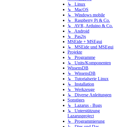
↳ Linux
↳ MacOS
↳ Windows mobile
↳ Raspberry Pi & Co.
↳ AVR, Arduino & Co.
↳ Android
↳ Pas2js
MSEide + MSEgui
↳ MSEide und MSEgui
Projekte
↳ Programme
↳ Units/Komponenten
WissensDB
↳ WissensDB
↳ Tutorialserie Linux
↳ Installation
↳ Werkzeuge
↳ Diverse Anleitungen
Sonstiges
↳ Lazarus - Bugs
↳ Unterstützung
Lazarusproject
↳ Programmierung
↳ Dies und Das