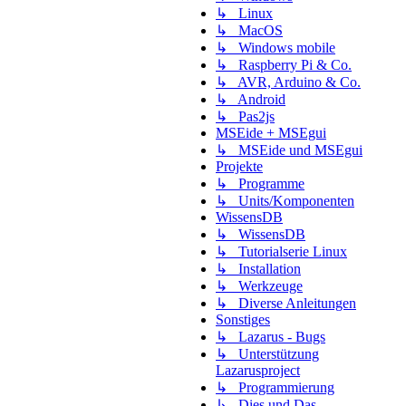
↳ Linux
↳ MacOS
↳ Windows mobile
↳ Raspberry Pi & Co.
↳ AVR, Arduino & Co.
↳ Android
↳ Pas2js
MSEide + MSEgui
↳ MSEide und MSEgui
Projekte
↳ Programme
↳ Units/Komponenten
WissensDB
↳ WissensDB
↳ Tutorialserie Linux
↳ Installation
↳ Werkzeuge
↳ Diverse Anleitungen
Sonstiges
↳ Lazarus - Bugs
↳ Unterstützung
Lazarusproject
↳ Programmierung
↳ Dies und Das