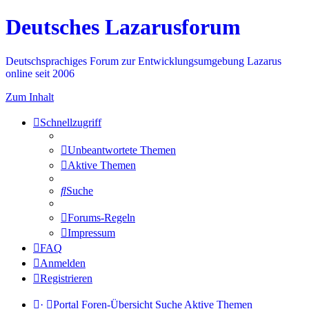
Deutsches Lazarusforum
Deutschsprachiges Forum zur Entwicklungsumgebung Lazarus
online seit 2006
Zum Inhalt
Schnellzugriff
Unbeantwortete Themen
Aktive Themen
Suche
Forums-Regeln
Impressum
FAQ
Anmelden
Registrieren
·
Portal
Foren-Übersicht
Suche
Aktive Themen