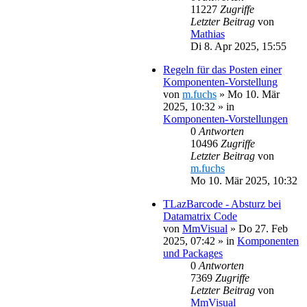
11227
Zugriffe
Letzter Beitrag
von
Mathias
Di 8. Apr 2025, 15:55
Regeln für das Posten einer
Komponenten-Vorstellung
von
m.fuchs
»
Mo 10. Mär
2025, 10:32
» in
Komponenten-Vorstellungen
0
Antworten
10496
Zugriffe
Letzter Beitrag
von
m.fuchs
Mo 10. Mär 2025, 10:32
TLazBarcode - Absturz bei
Datamatrix Code
von
MmVisual
»
Do 27. Feb
2025, 07:42
» in
Komponenten
und Packages
0
Antworten
7369
Zugriffe
Letzter Beitrag
von
MmVisual