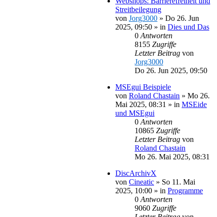
Webshops: Barrierefreiheit und
Streitbeilegung
von
Jorg3000
»
Do 26. Jun
2025, 09:50
» in
Dies und Das
0
Antworten
8155
Zugriffe
Letzter Beitrag
von
Jorg3000
Do 26. Jun 2025, 09:50
MSEgui Beispiele
von
Roland Chastain
»
Mo 26.
Mai 2025, 08:31
» in
MSEide
und MSEgui
0
Antworten
10865
Zugriffe
Letzter Beitrag
von
Roland Chastain
Mo 26. Mai 2025, 08:31
DiscArchivX
von
Cineatic
»
So 11. Mai
2025, 10:00
» in
Programme
0
Antworten
9060
Zugriffe
Letzter Beitrag
von