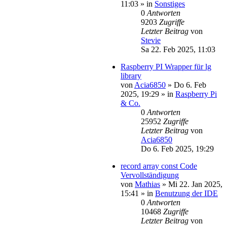
11:03
» in
Sonstiges
0
Antworten
9203
Zugriffe
Letzter Beitrag
von
Stevie
Sa 22. Feb 2025, 11:03
Raspberry PI Wrapper für lg
library
von
Acia6850
»
Do 6. Feb
2025, 19:29
» in
Raspberry Pi
& Co.
0
Antworten
25952
Zugriffe
Letzter Beitrag
von
Acia6850
Do 6. Feb 2025, 19:29
record array const Code
Vervollständigung
von
Mathias
»
Mi 22. Jan 2025,
15:41
» in
Benutzung der IDE
0
Antworten
10468
Zugriffe
Letzter Beitrag
von