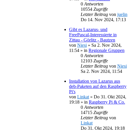
0
Antworten
10554
Zugriffe
Letzter Beitrag
von
juelin
Do 14. Nov 2024, 17:13
Gibt es Lazarus- und
FreePascal-Interessierte in
Zittau - Görlitz - Bautzen
von
Niesi
»
Sa 2. Nov 2024,
11:54
» in
Regionale Gruppen
0
Antworten
12103
Zugriffe
Letzter Beitrag
von
Niesi
Sa 2. Nov 2024, 11:54
Installation von Lazarus aus
deb-Paketen auf den Raspberry
Pi's
von
Linkat
»
Do 31. Okt 2024,
19:18
» in
Raspberry Pi & Co.
0
Antworten
14715
Zugriffe
Letzter Beitrag
von
Linkat
Do 31. Okt 2024, 19:18