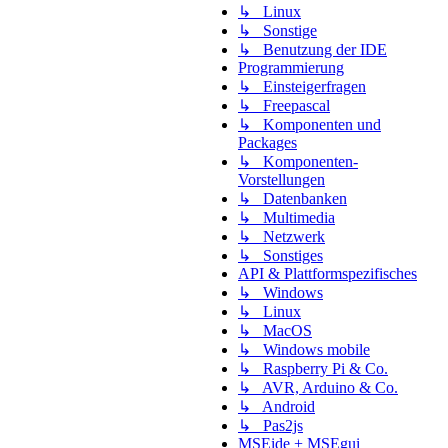
↳ Linux
↳ Sonstige
↳ Benutzung der IDE
Programmierung
↳ Einsteigerfragen
↳ Freepascal
↳ Komponenten und
Packages
↳ Komponenten-
Vorstellungen
↳ Datenbanken
↳ Multimedia
↳ Netzwerk
↳ Sonstiges
API & Plattformspezifisches
↳ Windows
↳ Linux
↳ MacOS
↳ Windows mobile
↳ Raspberry Pi & Co.
↳ AVR, Arduino & Co.
↳ Android
↳ Pas2js
MSEide + MSEgui