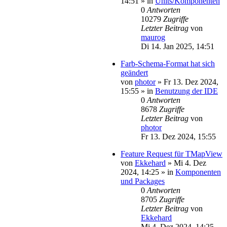
14:51
» in
Units/Komponenten
0
Antworten
10279
Zugriffe
Letzter Beitrag
von
maurog
Di 14. Jan 2025, 14:51
Farb-Schema-Format hat sich
geändert
von
photor
»
Fr 13. Dez 2024,
15:55
» in
Benutzung der IDE
0
Antworten
8678
Zugriffe
Letzter Beitrag
von
photor
Fr 13. Dez 2024, 15:55
Feature Request für TMapView
von
Ekkehard
»
Mi 4. Dez
2024, 14:25
» in
Komponenten
und Packages
0
Antworten
8705
Zugriffe
Letzter Beitrag
von
Ekkehard
Mi 4. Dez 2024, 14:25