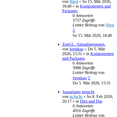
von
Niesi
»
So 15. Mär 2026,
18:40
» in
Komponenten und
Packages
0
Antworten
3757
Zugriffe
Letzter Beitrag
von
Niesi
So 15. Mär 2026, 18:40
ZenGL. Aktualisierungen.
von
Seenkao
»
Do 5. Mär
2026, 15:31
» in
Komponenten
und Packages
0
Antworten
3988
Zugriffe
Letzter Beitrag
von
Seenkao
Do 5. Mär 2026, 15:31
Aquarianer gesucht
von
m.fuchs
»
So 8. Feb 2026,
20:17
» in
Dies und Das
0
Antworten
4916
Zugriffe
Letzter Beitrag
von