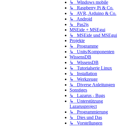
↳ Windows mobile
↳ Raspberry Pi & Co.
↳ AVR, Arduino & Co.
↳ Android
↳ Pas2js
MSEide + MSEgui
↳ MSEide und MSEgui
Projekte
↳ Programme
↳ Units/Komponenten
WissensDB
↳ WissensDB
↳ Tutorialserie Linux
↳ Installation
↳ Werkzeuge
↳ Diverse Anleitungen
Sonstiges
↳ Lazarus - Bugs
↳ Unterstützung
Lazarusproject
↳ Programmierung
↳ Dies und Das
↳ Vorstellungen