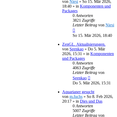
von
Niesi
»
So 15. Mär 2026,
18:40
» in
Komponenten und
Packages
0
Antworten
3821
Zugriffe
Letzter Beitrag
von
Niesi
So 15. Mär 2026, 18:40
ZenGL. Aktualisierungen.
von
Seenkao
»
Do 5. Mär
2026, 15:31
» in
Komponenten
und Packages
0
Antworten
4063
Zugriffe
Letzter Beitrag
von
Seenkao
Do 5. Mär 2026, 15:31
Aquarianer gesucht
von
m.fuchs
»
So 8. Feb 2026,
20:17
» in
Dies und Das
0
Antworten
5007
Zugriffe
Letzter Beitrag
von