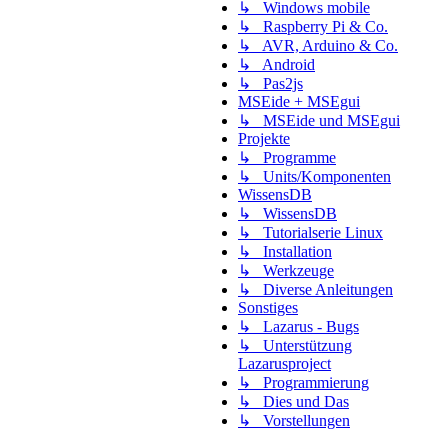
↳ Windows mobile
↳ Raspberry Pi & Co.
↳ AVR, Arduino & Co.
↳ Android
↳ Pas2js
MSEide + MSEgui
↳ MSEide und MSEgui
Projekte
↳ Programme
↳ Units/Komponenten
WissensDB
↳ WissensDB
↳ Tutorialserie Linux
↳ Installation
↳ Werkzeuge
↳ Diverse Anleitungen
Sonstiges
↳ Lazarus - Bugs
↳ Unterstützung
Lazarusproject
↳ Programmierung
↳ Dies und Das
↳ Vorstellungen