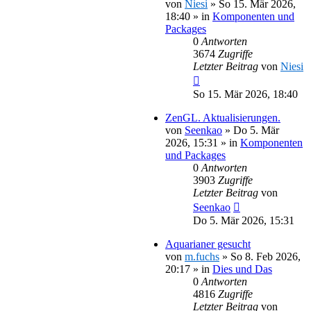
von
Niesi
»
So 15. Mär 2026,
18:40
» in
Komponenten und
Packages
0
Antworten
3674
Zugriffe
Letzter Beitrag
von
Niesi
So 15. Mär 2026, 18:40
ZenGL. Aktualisierungen.
von
Seenkao
»
Do 5. Mär
2026, 15:31
» in
Komponenten
und Packages
0
Antworten
3903
Zugriffe
Letzter Beitrag
von
Seenkao
Do 5. Mär 2026, 15:31
Aquarianer gesucht
von
m.fuchs
»
So 8. Feb 2026,
20:17
» in
Dies und Das
0
Antworten
4816
Zugriffe
Letzter Beitrag
von