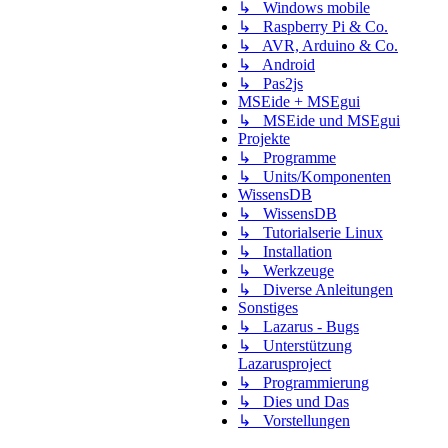
↳ Windows mobile
↳ Raspberry Pi & Co.
↳ AVR, Arduino & Co.
↳ Android
↳ Pas2js
MSEide + MSEgui
↳ MSEide und MSEgui
Projekte
↳ Programme
↳ Units/Komponenten
WissensDB
↳ WissensDB
↳ Tutorialserie Linux
↳ Installation
↳ Werkzeuge
↳ Diverse Anleitungen
Sonstiges
↳ Lazarus - Bugs
↳ Unterstützung
Lazarusproject
↳ Programmierung
↳ Dies und Das
↳ Vorstellungen