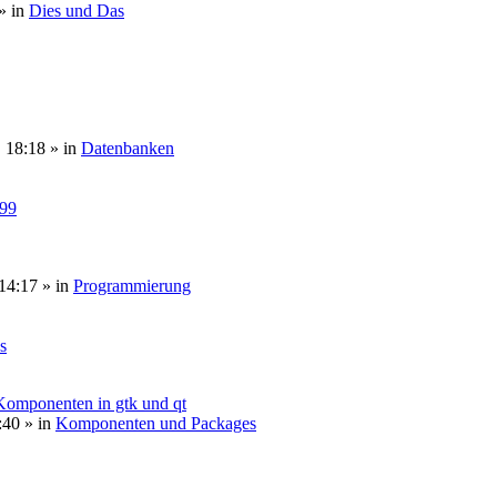
» in
Dies und Das
, 18:18
» in
Datenbanken
099
14:17
» in
Programmierung
s
 Komponenten in gtk und qt
:40
» in
Komponenten und Packages