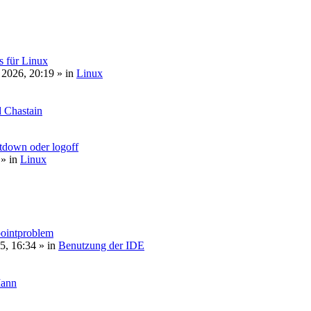
s für Linux
 2026, 20:19
» in
Linux
 Chastain
tdown oder logoff
» in
Linux
pointproblem
5, 16:34
» in
Benutzung der IDE
Mann