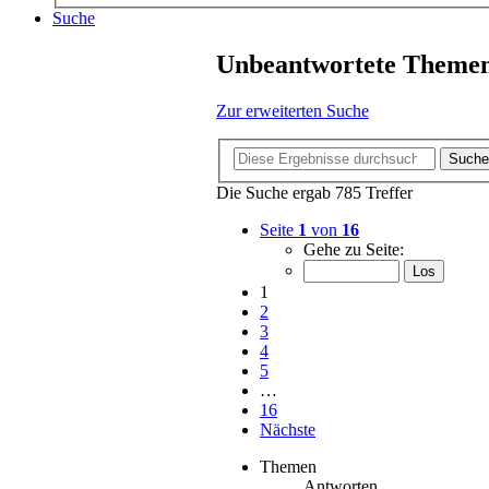
Suche
Unbeantwortete Theme
Zur erweiterten Suche
Suche
Die Suche ergab 785 Treffer
Seite
1
von
16
Gehe zu Seite:
1
2
3
4
5
…
16
Nächste
Themen
Antworten