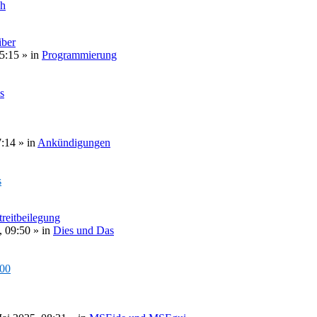
ch
ber
5:15
» in
Programmierung
s
7:14
» in
Ankündigungen
s
treitbeilegung
, 09:50
» in
Dies und Das
000