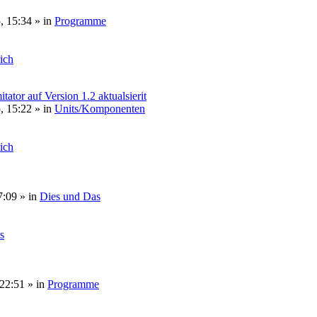
, 15:34
» in
Programme
rich
or auf Version 1.2 aktualsierit
, 15:22
» in
Units/Komponenten
rich
7:09
» in
Dies und Das
s
 22:51
» in
Programme