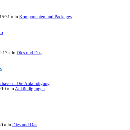
15:31
» in
Komponenten und Packages
ao
0:17
» in
Dies und Das
s
erhaven - Die Ankündigung
:19
» in
Ankündigungen
30
» in
Dies und Das