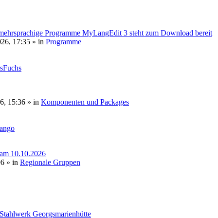
mehrsprachige Programme MyLangEdit 3 steht zum Download bereit
026, 17:35
» in
Programme
sFuchs
6, 15:36
» in
Komponenten und Packages
tango
 am 10.10.2026
06
» in
Regionale Gruppen
 Stahlwerk Georgsmarienhütte