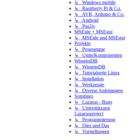
↳ Windows mobile
↳ Raspberry Pi & Co.
↳ AVR, Arduino & Co.
↳ Android
↳ Pas2js
MSEide + MSEgui
↳ MSEide und MSEgui
Projekte
↳ Programme
↳ Units/Komponenten
WissensDB
↳ WissensDB
↳ Tutorialserie Linux
↳ Installation
↳ Werkzeuge
↳ Diverse Anleitungen
Sonstiges
↳ Lazarus - Bugs
↳ Unterstützung
Lazarusproject
↳ Programmierung
↳ Dies und Das
↳ Vorstellungen