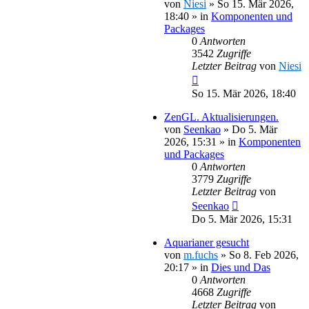
von
Niesi
»
So 15. Mär 2026,
18:40
» in
Komponenten und
Packages
0
Antworten
3542
Zugriffe
Letzter Beitrag
von
Niesi
So 15. Mär 2026, 18:40
ZenGL. Aktualisierungen.
von
Seenkao
»
Do 5. Mär
2026, 15:31
» in
Komponenten
und Packages
0
Antworten
3779
Zugriffe
Letzter Beitrag
von
Seenkao
Do 5. Mär 2026, 15:31
Aquarianer gesucht
von
m.fuchs
»
So 8. Feb 2026,
20:17
» in
Dies und Das
0
Antworten
4668
Zugriffe
Letzter Beitrag
von