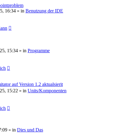
pointproblem
5, 16:34
» in
Benutzung der IDE
Mann
25, 15:34
» in
Programme
rich
or auf Version 1.2 aktualsierit
25, 15:22
» in
Units/Komponenten
rich
7:09
» in
Dies und Das