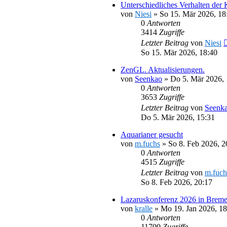
Unterschiedliches Verhalten der
von
Niesi
»
So 15. Mär 2026, 18
0
Antworten
3414
Zugriffe
Letzter Beitrag
von
Niesi
So 15. Mär 2026, 18:40
ZenGL. Aktualisierungen.
von
Seenkao
»
Do 5. Mär 2026, 
0
Antworten
3653
Zugriffe
Letzter Beitrag
von
Seenk
Do 5. Mär 2026, 15:31
Aquarianer gesucht
von
m.fuchs
»
So 8. Feb 2026, 2
0
Antworten
4515
Zugriffe
Letzter Beitrag
von
m.fuch
So 8. Feb 2026, 20:17
Lazaruskonferenz 2026 in Brem
von
kralle
»
Mo 19. Jan 2026, 18
0
Antworten
11700
Zugriffe