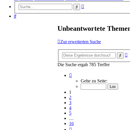
Erweiterte
Suche
Suche
Suche
Unbeantwortete Theme
Zur erweiterten Suche
E
Such
S
Die Suche ergab 785 Treffer
Seite
1
Gehe zu Seite:
von
16
1
2
3
4
5
…
16
Nächste