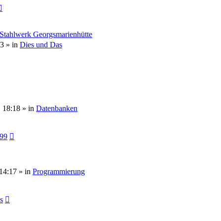
 Stahlwerk Georgsmarienhütte
53
» in
Dies und Das
, 18:18
» in
Datenbanken
099
14:17
» in
Programmierung
s