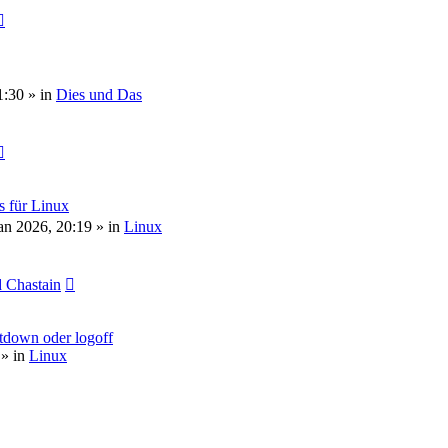
1:30
» in
Dies und Das
s für Linux
an 2026, 20:19
» in
Linux
 Chastain
tdown oder logoff
» in
Linux