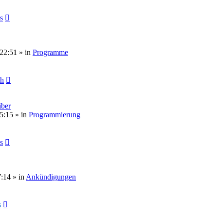
s
 22:51
» in
Programme
ch
ber
5:15
» in
Programmierung
s
7:14
» in
Ankündigungen
s