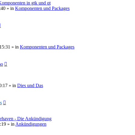
 Komponenten in gtk und qt
:40
» in
Komponenten und Packages
15:31
» in
Komponenten und Packages
ao
0:17
» in
Dies und Das
s
erhaven - Die Ankündigung
:19
» in
Ankündigungen