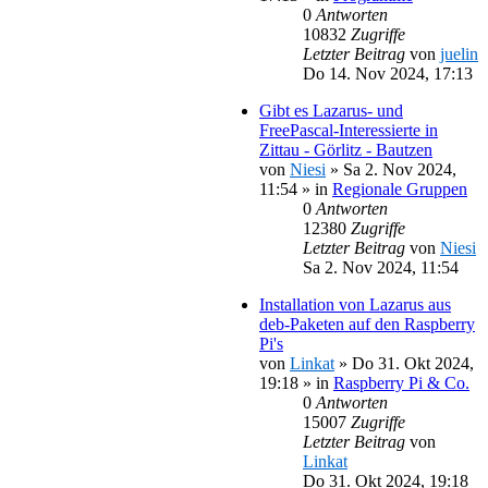
0
Antworten
10832
Zugriffe
Letzter Beitrag
von
juelin
Do 14. Nov 2024, 17:13
Gibt es Lazarus- und
FreePascal-Interessierte in
Zittau - Görlitz - Bautzen
von
Niesi
»
Sa 2. Nov 2024,
11:54
» in
Regionale Gruppen
0
Antworten
12380
Zugriffe
Letzter Beitrag
von
Niesi
Sa 2. Nov 2024, 11:54
Installation von Lazarus aus
deb-Paketen auf den Raspberry
Pi's
von
Linkat
»
Do 31. Okt 2024,
19:18
» in
Raspberry Pi & Co.
0
Antworten
15007
Zugriffe
Letzter Beitrag
von
Linkat
Do 31. Okt 2024, 19:18