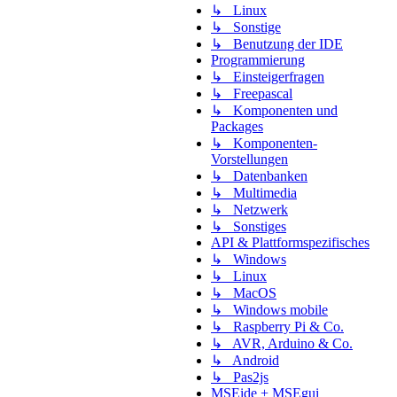
↳ Linux
↳ Sonstige
↳ Benutzung der IDE
Programmierung
↳ Einsteigerfragen
↳ Freepascal
↳ Komponenten und
Packages
↳ Komponenten-
Vorstellungen
↳ Datenbanken
↳ Multimedia
↳ Netzwerk
↳ Sonstiges
API & Plattformspezifisches
↳ Windows
↳ Linux
↳ MacOS
↳ Windows mobile
↳ Raspberry Pi & Co.
↳ AVR, Arduino & Co.
↳ Android
↳ Pas2js
MSEide + MSEgui