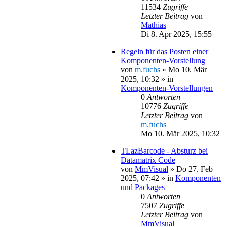
11534
Zugriffe
Letzter Beitrag
von
Mathias
Di 8. Apr 2025, 15:55
Regeln für das Posten einer
Komponenten-Vorstellung
von
m.fuchs
»
Mo 10. Mär
2025, 10:32
» in
Komponenten-Vorstellungen
0
Antworten
10776
Zugriffe
Letzter Beitrag
von
m.fuchs
Mo 10. Mär 2025, 10:32
TLazBarcode - Absturz bei
Datamatrix Code
von
MmVisual
»
Do 27. Feb
2025, 07:42
» in
Komponenten
und Packages
0
Antworten
7507
Zugriffe
Letzter Beitrag
von
MmVisual