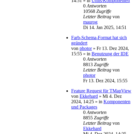
14:51
» in
Units/Komponenten
0
Antworten
10568
Zugriffe
Letzter Beitrag
von
maurog
Di 14. Jan 2025, 14:51
Farb-Schema-Format hat sich
geändert
von
photor
»
Fr 13. Dez 2024,
15:55
» in
Benutzung der IDE
0
Antworten
8813
Zugriffe
Letzter Beitrag
von
photor
Fr 13. Dez 2024, 15:55
Feature Request für TMapView
von
Ekkehard
»
Mi 4. Dez
2024, 14:25
» in
Komponenten
und Packages
0
Antworten
8855
Zugriffe
Letzter Beitrag
von
Ekkehard
Mi 4. Dez 2024, 14:25