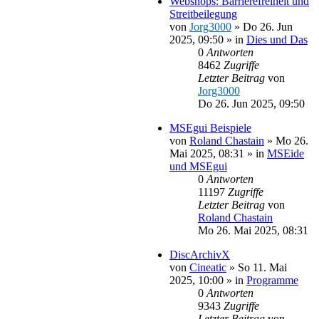
Webshops: Barrierefreiheit und
Streitbeilegung
von
Jorg3000
»
Do 26. Jun
2025, 09:50
» in
Dies und Das
0
Antworten
8462
Zugriffe
Letzter Beitrag
von
Jorg3000
Do 26. Jun 2025, 09:50
MSEgui Beispiele
von
Roland Chastain
»
Mo 26.
Mai 2025, 08:31
» in
MSEide
und MSEgui
0
Antworten
11197
Zugriffe
Letzter Beitrag
von
Roland Chastain
Mo 26. Mai 2025, 08:31
DiscArchivX
von
Cineatic
»
So 11. Mai
2025, 10:00
» in
Programme
0
Antworten
9343
Zugriffe
Letzter Beitrag
von