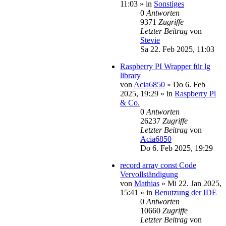
11:03
» in
Sonstiges
0
Antworten
9371
Zugriffe
Letzter Beitrag
von
Stevie
Sa 22. Feb 2025, 11:03
Raspberry PI Wrapper für lg
library
von
Acia6850
»
Do 6. Feb
2025, 19:29
» in
Raspberry Pi
& Co.
0
Antworten
26237
Zugriffe
Letzter Beitrag
von
Acia6850
Do 6. Feb 2025, 19:29
record array const Code
Vervollständigung
von
Mathias
»
Mi 22. Jan 2025,
15:41
» in
Benutzung der IDE
0
Antworten
10660
Zugriffe
Letzter Beitrag
von