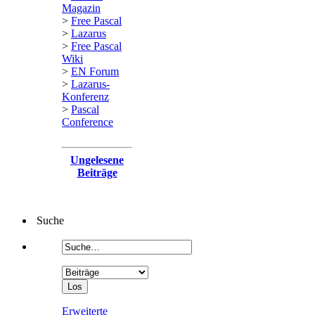
Magazin
>
Free Pascal
>
Lazarus
>
Free Pascal
Wiki
>
EN Forum
>
Lazarus-
Konferenz
>
Pascal
Conference
Ungelesene
Beiträge
Suche
Erweiterte