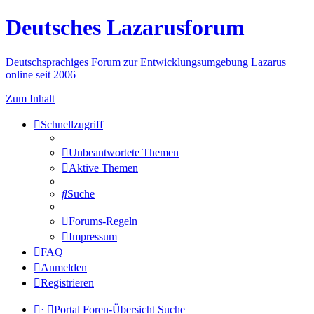
Deutsches Lazarusforum
Deutschsprachiges Forum zur Entwicklungsumgebung Lazarus
online seit 2006
Zum Inhalt
Schnellzugriff
Unbeantwortete Themen
Aktive Themen
Suche
Forums-Regeln
Impressum
FAQ
Anmelden
Registrieren
·
Portal
Foren-Übersicht
Suche