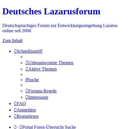
Deutsches Lazarusforum
Deutschsprachiges Forum zur Entwicklungsumgebung Lazarus
online seit 2006
Zum Inhalt
Schnellzugriff
Unbeantwortete Themen
Aktive Themen
Suche
Forums-Regeln
Impressum
FAQ
Anmelden
Registrieren
·
Portal
Foren-Übersicht
Suche