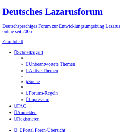
Deutsches Lazarusforum
Deutschsprachiges Forum zur Entwicklungsumgebung Lazarus
online seit 2006
Zum Inhalt
Schnellzugriff
Unbeantwortete Themen
Aktive Themen
Suche
Forums-Regeln
Impressum
FAQ
Anmelden
Registrieren
·
Portal
Foren-Übersicht