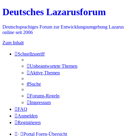
Deutsches Lazarusforum
Deutschsprachiges Forum zur Entwicklungsumgebung Lazarus
online seit 2006
Zum Inhalt
Schnellzugriff
Unbeantwortete Themen
Aktive Themen
Suche
Forums-Regeln
Impressum
FAQ
Anmelden
Registrieren
·
Portal
Foren-Übersicht