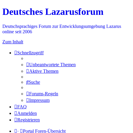
Deutsches Lazarusforum
Deutschsprachiges Forum zur Entwicklungsumgebung Lazarus
online seit 2006
Zum Inhalt
Schnellzugriff
Unbeantwortete Themen
Aktive Themen
Suche
Forums-Regeln
Impressum
FAQ
Anmelden
Registrieren
·
Portal
Foren-Übersicht