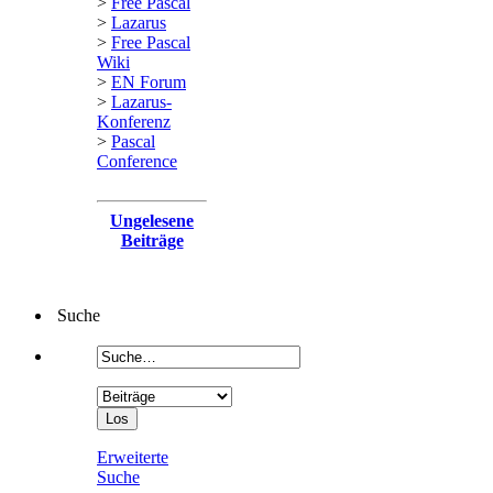
>
Free Pascal
>
Lazarus
>
Free Pascal
Wiki
>
EN Forum
>
Lazarus-
Konferenz
>
Pascal
Conference
Ungelesene
Beiträge
Suche
Erweiterte
Suche