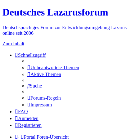
Deutsches Lazarusforum
Deutschsprachiges Forum zur Entwicklungsumgebung Lazarus
online seit 2006
Zum Inhalt
Schnellzugriff
Unbeantwortete Themen
Aktive Themen
Suche
Forums-Regeln
Impressum
FAQ
Anmelden
Registrieren
·
Portal
Foren-Übersicht