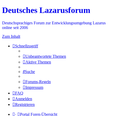
Deutsches Lazarusforum
Deutschsprachiges Forum zur Entwicklungsumgebung Lazarus
online seit 2006
Zum Inhalt
Schnellzugriff
Unbeantwortete Themen
Aktive Themen
Suche
Forums-Regeln
Impressum
FAQ
Anmelden
Registrieren
·
Portal
Foren-Übersicht