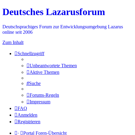
Deutsches Lazarusforum
Deutschsprachiges Forum zur Entwicklungsumgebung Lazarus
online seit 2006
Zum Inhalt
Schnellzugriff
Unbeantwortete Themen
Aktive Themen
Suche
Forums-Regeln
Impressum
FAQ
Anmelden
Registrieren
·
Portal
Foren-Übersicht