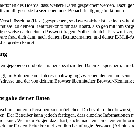
Funktionen des Boards, dass weitere Daten gespeichert werden. Dazu g
it von dir gesetzte Lesezeichen oder Benachrichtigungsfunktionen.
rschlüsselung (Hash) gespeichert, so dass es sicher ist. Jedoch wird d
hlüssel zu deinem Benutzerkonto für das Board, also geh mit ihm sorgs
igterweise nach deinem Passwort fragen. Solltest du dein Passwort ver
re fragt dich dann nach deinem Benutzernamen und deiner E-Mail-Adre
d zugreifen kannst.
ung
ir eingegebenen und oben näher spezifizierten Daten zu speichern, um 
htigt, im Rahmen einer Interessenabwägung zwischen deinen und seinen I
dresse und der von deinem Browser übermittelter Browser-Kennung zu 
tergabe deiner Daten
sch mit anderen Personen zu ermöglichen. Du bist dir daher bewusst, da
nen. Der Betreiber kann jedoch festlegen, dass einzelne Informationen nu
lich sind. Wenn du Fragen dazu hast, suche nach entsprechenden Infor
doch nur für den Betreiber und von ihm beauftragte Personen (Administr