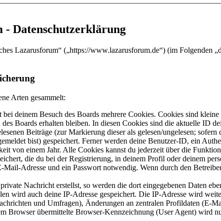
 - Datenschutzerklärung
sches Lazarusforum“ („https://www.lazarusforum.de“) (im Folgenden „d
icherung
ene Arten gesammelt:
 bei deinem Besuch des Boards mehrere Cookies. Cookies sind kleine T
des Boards erhalten bleiben. In diesen Cookies sind die aktuelle ID de
elesenen Beiträge (zur Markierung dieser als gelesen/ungelesen; sofern
emeldet bist) gespeichert. Ferner werden deine Benutzer-ID, ein Authe
eit von einem Jahr. Alle Cookies kannst du jederzeit über die Funktio
ichert, die du bei der Registrierung, in deinem Profil oder deinem pers
-Mail-Adresse und ein Passwort notwendig. Wenn durch den Betreiber w
rivate Nachricht erstellst, so werden die dort eingegebenen Daten eben
llen wird auch deine IP-Adresse gespeichert. Die IP-Adresse wird wei
Nachrichten und Umfragen), Änderungen an zentralen Profildaten (E-Ma
 Browser übermittelte Browser-Kennzeichnung (User Agent) wird nur i