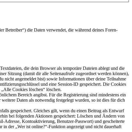
er Betreiber“) die Daten verwendet, die während deines Foren-
extdateien, die dein Browser als temporäre Dateien ablegt und die
iner Sitzung (damit dir alle Seitenaufrufe zugeordnet werden können),
 du nicht angemeldet bist) sowie Informationen über deine Teilnahme
ntifizierungsschlüssel und eine Session-ID gespeichert. Die Cookies
n „Alle Cookies löschen“ löschen.
önlichem Bereich angibst. Für die Registrierung sind mindestens ein
eitere Daten als notwendig festgelegt wurden, so ist dies für dich
falls gespeichert. Gleiches gilt, wenn du einen Beitrag als Entwurf
terhin bei folgenden Aktionen gespeichert: Löschen und Ändern von
il-Adresse, Kontoaktivierung, Benutzer-Passwort) und gescheiterte
n der „Wer ist online?“-Funktion angezeigt und nicht dauerhaft