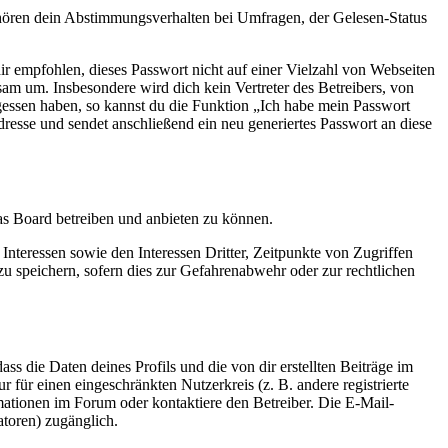
ehören dein Abstimmungsverhalten bei Umfragen, der Gelesen-Status
ir empfohlen, dieses Passwort nicht auf einer Vielzahl von Webseiten
am um. Insbesondere wird dich kein Vertreter des Betreibers, von
gessen haben, so kannst du die Funktion „Ich habe mein Passwort
sse und sendet anschließend ein neu generiertes Passwort an diese
das Board betreiben und anbieten zu können.
nteressen sowie den Interessen Dritter, Zeitpunkte von Zugriffen
speichern, sofern dies zur Gefahrenabwehr oder zur rechtlichen
ss die Daten deines Profils und die von dir erstellten Beiträge im
r für einen eingeschränkten Nutzerkreis (z. B. andere registrierte
mationen im Forum oder kontaktiere den Betreiber. Die E-Mail-
atoren) zugänglich.