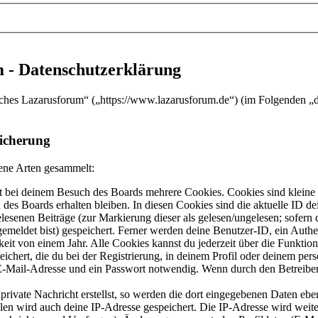
 - Datenschutzerklärung
sches Lazarusforum“ („https://www.lazarusforum.de“) (im Folgenden „d
icherung
ene Arten gesammelt:
 bei deinem Besuch des Boards mehrere Cookies. Cookies sind kleine T
des Boards erhalten bleiben. In diesen Cookies sind die aktuelle ID de
elesenen Beiträge (zur Markierung dieser als gelesen/ungelesen; sofern
emeldet bist) gespeichert. Ferner werden deine Benutzer-ID, ein Authe
eit von einem Jahr. Alle Cookies kannst du jederzeit über die Funktio
ichert, die du bei der Registrierung, in deinem Profil oder deinem pers
-Mail-Adresse und ein Passwort notwendig. Wenn durch den Betreiber w
rivate Nachricht erstellst, so werden die dort eingegebenen Daten eben
llen wird auch deine IP-Adresse gespeichert. Die IP-Adresse wird wei