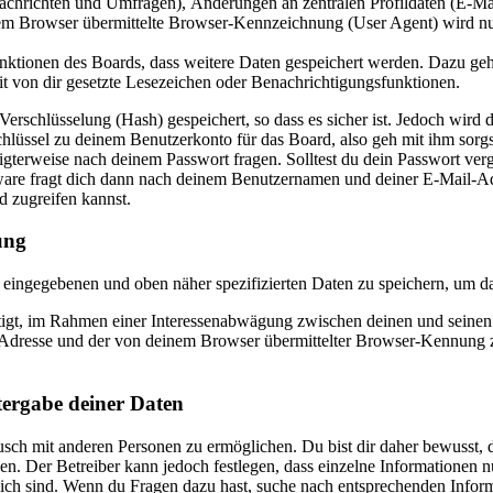
Nachrichten und Umfragen), Änderungen an zentralen Profildaten (E-Ma
 Browser übermittelte Browser-Kennzeichnung (User Agent) wird nur i
Funktionen des Boards, dass weitere Daten gespeichert werden. Dazu g
it von dir gesetzte Lesezeichen oder Benachrichtigungsfunktionen.
rschlüsselung (Hash) gespeichert, so dass es sicher ist. Jedoch wird d
hlüssel zu deinem Benutzerkonto für das Board, also geh mit ihm sorgs
igterweise nach deinem Passwort fragen. Solltest du dein Passwort ver
re fragt dich dann nach deinem Benutzernamen und deiner E-Mail-Adre
d zugreifen kannst.
ung
ir eingegebenen und oben näher spezifizierten Daten zu speichern, um 
htigt, im Rahmen einer Interessenabwägung zwischen deinen und seinen I
dresse und der von deinem Browser übermittelter Browser-Kennung zu 
tergabe deiner Daten
sch mit anderen Personen zu ermöglichen. Du bist dir daher bewusst, da
nen. Der Betreiber kann jedoch festlegen, dass einzelne Informationen nu
lich sind. Wenn du Fragen dazu hast, suche nach entsprechenden Infor