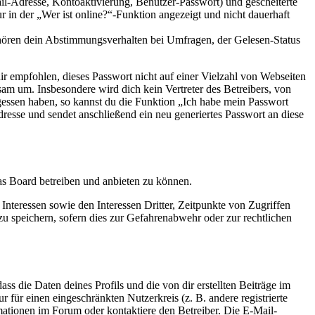
il-Adresse, Kontoaktivierung, Benutzer-Passwort) und gescheiterte
n der „Wer ist online?“-Funktion angezeigt und nicht dauerhaft
ehören dein Abstimmungsverhalten bei Umfragen, der Gelesen-Status
ir empfohlen, dieses Passwort nicht auf einer Vielzahl von Webseiten
am um. Insbesondere wird dich kein Vertreter des Betreibers, von
gessen haben, so kannst du die Funktion „Ich habe mein Passwort
sse und sendet anschließend ein neu generiertes Passwort an diese
das Board betreiben und anbieten zu können.
nteressen sowie den Interessen Dritter, Zeitpunkte von Zugriffen
speichern, sofern dies zur Gefahrenabwehr oder zur rechtlichen
ss die Daten deines Profils und die von dir erstellten Beiträge im
r für einen eingeschränkten Nutzerkreis (z. B. andere registrierte
mationen im Forum oder kontaktiere den Betreiber. Die E-Mail-