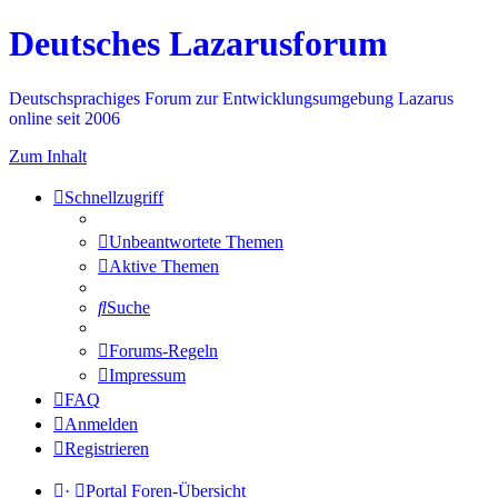
Deutsches Lazarusforum
Deutschsprachiges Forum zur Entwicklungsumgebung Lazarus
online seit 2006
Zum Inhalt
Schnellzugriff
Unbeantwortete Themen
Aktive Themen
Suche
Forums-Regeln
Impressum
FAQ
Anmelden
Registrieren
·
Portal
Foren-Übersicht