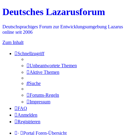
Deutsches Lazarusforum
Deutschsprachiges Forum zur Entwicklungsumgebung Lazarus
online seit 2006
Zum Inhalt
Schnellzugriff
Unbeantwortete Themen
Aktive Themen
Suche
Forums-Regeln
Impressum
FAQ
Anmelden
Registrieren
·
Portal
Foren-Übersicht